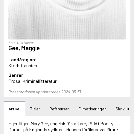
Aciman, André
Ackebo, Lena
Acker, Kathy
Ackroyd, Peter
Adam de la Halle
Adamov, Arthur
Adams, Douglas
Foto: Ulla Montan
Gee, Maggie
Adams, Herbert
Adams, Jane
Land/region:
Adams, Richard
Storbritannien
Adbåge, Emma
Adbåge, Lisen
Genrer:
Adelborg, Ottilia
Prosa, Kriminallitteratur
Adichie, Chimamanda Ngozi
Adiga, Aravind
Presentationen uppdaterades 2024-05-31
Adler-Olsen, Jussi
Adlerbeth, Gudmund Jöran
Adnan, Etel
Artikel
Titlar
Referenser
Filmatiseringar
Skriv ut
Adolfsson, Eva
Adolfsson, Evert
Egentligen Mary Gee, engelsk författare, född i Poole,
Adolfsson, Gunnar
Dorset på Englands sydkust. Hennes föräldrar var lärare.
Adolfsson, Josefine