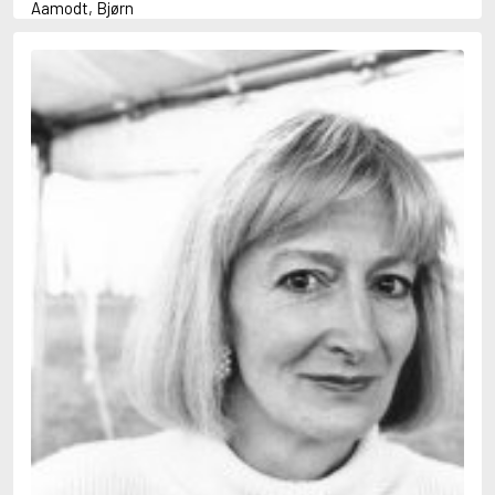
Aamodt, Bjørn
Abani, Christopher
Abbey, Kieran
Abbot, Anthony
Abbott, John
Abbott, Megan
Abdel-Fattah, Randa
Abdolah, Kader
Abé, Kobo
Abedi, Isabel
Abele, Inga
Abgarjan, Narine
Abish, Walter
Aboulela, Leila
Abrahams, Peter (f. 1919)
Abrahams, Peter (f. 1947)
Abrahamson, Emmy
Abse, Dannie
Abu-Jaber, Diana
Abulhawa, Susan
Aburas, Lone
Achebe, Chinua
Achmatova, Anna