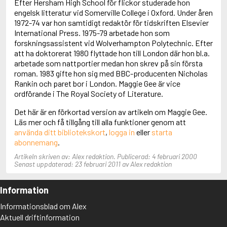
Efter Hersham High School för flickor studerade hon
Adolfsson, Maria
engelsk litteratur vid Somerville College i Oxford. Under åren
Adolphsen, Peter
1972-74 var hon samtidigt redaktör för tidskriften Elsevier
International Press. 1975-79 arbetade hon som
forskningsassistent vid Wolverhampton Polytechnic. Efter
att ha doktorerat 1980 flyttade hon till London där hon bl.a.
arbetade som nattportier medan hon skrev på sin första
roman. 1983 gifte hon sig med BBC-producenten Nicholas
Rankin och paret bor i London. Maggie Gee är vice
ordförande i The Royal Society of Literature.
Det här är en förkortad version av artikeln om Maggie Gee.
Läs mer och få tillgång till alla funktioner genom att
använda ditt bibliotekskort
,
logga in
eller
starta
abonnemang
.
Artikeln skriven av: Alex redaktion. Publicerad: 4 februari 2000
Senast uppdaterad: 23 februari 2011 av Alex redaktion
Information
Informationsblad om Alex
Aktuell driftinformation