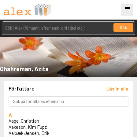
Sök
Ghahreman, Azita
Författare
Läs in alla
A
Aage, Christian
Aakeson, Kim Fupz
Aalbæk Jensen, Erik