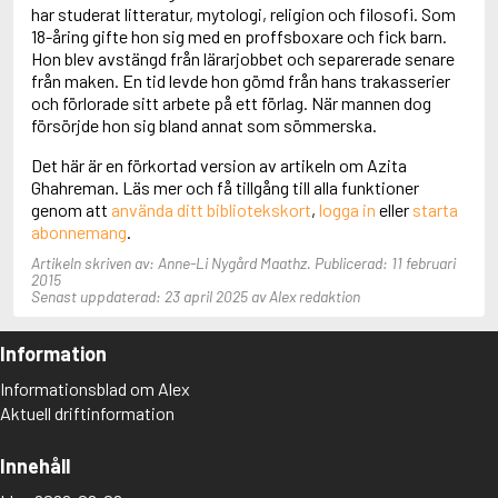
Adolfsson, Maria
har studerat litteratur, mytologi, religion och filosofi. Som
Adolphsen, Peter
18-åring gifte hon sig med en proffsboxare och fick barn.
Hon blev avstängd från lärarjobbet och separerade senare
från maken. En tid levde hon gömd från hans trakasserier
och förlorade sitt arbete på ett förlag. När mannen dog
försörjde hon sig bland annat som sömmerska.
Det här är en förkortad version av artikeln om Azita
Ghahreman. Läs mer och få tillgång till alla funktioner
genom att
använda ditt bibliotekskort
,
logga in
eller
starta
abonnemang
.
Artikeln skriven av: Anne-Li Nygård Maathz. Publicerad: 11 februari
2015
Senast uppdaterad: 23 april 2025 av Alex redaktion
Information
Informationsblad om Alex
Aktuell driftinformation
Innehåll