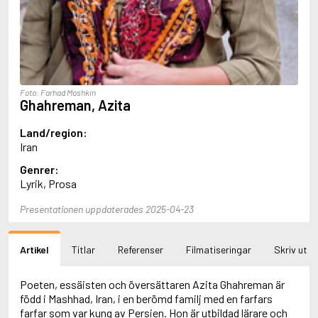
Aciman, André
Ackebo, Lena
Acker, Kathy
Ackroyd, Peter
Adam de la Halle
Adamov, Arthur
Foto: Farhad Moshkin
Adams, Douglas
Ghahreman, Azita
Adams, Herbert
Adams, Jane
Land/region:
Adams, Richard
Iran
Adbåge, Emma
Genrer:
Adbåge, Lisen
Lyrik, Prosa
Adelborg, Ottilia
Adichie, Chimamanda Ngozi
Presentationen uppdaterades 2025-04-23
Adiga, Aravind
Adler-Olsen, Jussi
Adlerbeth, Gudmund Jöran
Artikel
Titlar
Referenser
Filmatiseringar
Skriv ut
Adnan, Etel
Adolfsson, Eva
Adolfsson, Evert
Poeten, essäisten och översättaren Azita Ghahreman är
Adolfsson, Gunnar
född i Mashhad, Iran, i en berömd familj med en farfars
Adolfsson, Josefine
farfar som var kung av Persien. Hon är utbildad lärare och