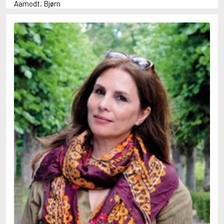
Aamodt, Bjørn
Abani, Christopher
Abbey, Kieran
Abbot, Anthony
Abbott, John
Abbott, Megan
Abdel-Fattah, Randa
Abdolah, Kader
Abé, Kobo
Abedi, Isabel
Abele, Inga
Abgarjan, Narine
Abish, Walter
Aboulela, Leila
Abrahams, Peter (f. 1919)
Abrahams, Peter (f. 1947)
Abrahamson, Emmy
Abse, Dannie
Abu-Jaber, Diana
Abulhawa, Susan
Aburas, Lone
Achebe, Chinua
Achmatova, Anna