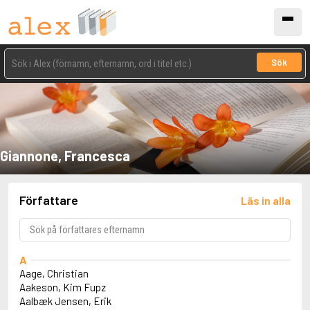
Sök
Giannone, Francesca
Författare
Läs in alla
A
Aage, Christian
Aakeson, Kim Fupz
Aalbæk Jensen, Erik