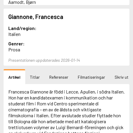
Aamodt, Bjørn
Abani, Christopher
Abbey, Kieran
Giannone, Francesca
Abbot, Anthony
Abbott, John
Land/region:
Abbott, Megan
Italien
Abdel-Fattah, Randa
Genrer:
Abdolah, Kader
Prosa
Abé, Kobo
Abedi, Isabel
Presentationen uppdaterades 2026-01-14
Abele, Inga
Abgarjan, Narine
Abish, Walter
Artikel
Titlar
Referenser
Filmatiseringar
Skriv ut
Aboulela, Leila
Abrahams, Peter (f. 1919)
Abrahams, Peter (f. 1947)
Francesca Giannone är född i Lecce, Apulien, i södra Italien.
Abrahamson, Emmy
Hon har en kandidatexamen i kommunikation och har
Abse, Dannie
studerat film i Rom vid Centro sperimentale di
Abu-Jaber, Diana
cinematografia – en av de äldsta och viktigaste
Abulhawa, Susan
filmskolorna i Italien. Efter avslutade studier flyttade hon
Aburas, Lone
till Bologna där hon arbetade med att katalogisera
Achebe, Chinua
trettiotusen volymer av Luigi Bernardi-föreningen och gick
Achmatova, Anna