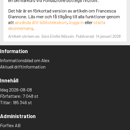
en skrivarkurs vid Fondazione bottega finzioni.
Aciman, André
Det här är en förkortad version av artikeln om Francesca
Ackebo, Lena
Giannone. Läs mer och få tillgång till alla funktioner genom
Acker, Kathy
att
använda ditt bibliotekskort
,
logga in
eller
starta
Ackroyd, Peter
abonnemang
.
Adam de la Halle
Adamov, Arthur
Artikeln skriven av: Sara Emilia Nässén. Publicerad: 14 januari 2026
Adams, Douglas
Adams, Herbert
Information
Adams, Jane
Adams, Richard
Informationsblad om Alex
Adbåge, Emma
Aktuell driftinformation
Adbåge, Lisen
Adelborg, Ottilia
Innehåll
Adichie, Chimamanda Ngozi
Adiga, Aravind
Idag 2026-08-08
Adler-Olsen, Jussi
Författare: 7 048 st
Adlerbeth, Gudmund Jöran
Titlar: 185 346 st
Adnan, Etel
Adolfsson, Eva
Administration
Adolfsson, Evert
Adolfsson, Gunnar
Forflex AB
Adolfsson, Josefine