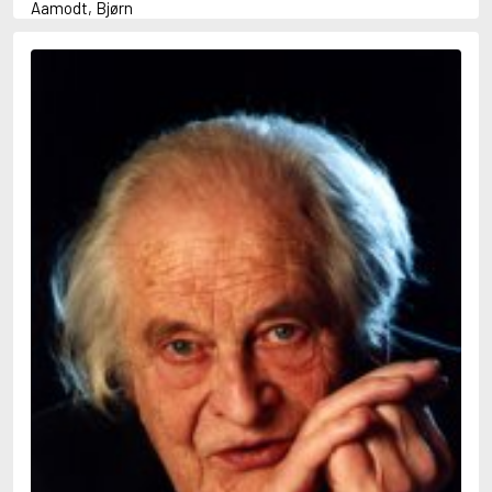
Aamodt, Bjørn
Abani, Christopher
Abbey, Kieran
Abbot, Anthony
Abbott, John
Abbott, Megan
Abdel-Fattah, Randa
Abdolah, Kader
Abé, Kobo
Abedi, Isabel
Abele, Inga
Abgarjan, Narine
Abish, Walter
Aboulela, Leila
Abrahams, Peter (f. 1919)
Abrahams, Peter (f. 1947)
Abrahamson, Emmy
Abse, Dannie
Abu-Jaber, Diana
Abulhawa, Susan
Aburas, Lone
Achebe, Chinua
Achmatova, Anna