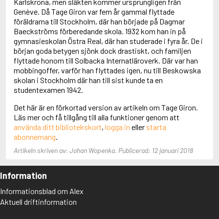
Karlskrona, men släkten kommer ursprungligen från
Adolfsson, Maria
Genève. Då Tage Giron var fem år gammal flyttade
Adolphsen, Peter
föräldrarna till Stockholm, där han började på Dagmar
Baeckströms förberedande skola. 1932 kom han in på
gymnasieskolan Östra Real, där han studerade i fyra år. De i
början goda betygen sjönk dock drastiskt, och familjen
flyttade honom till Solbacka Internatläroverk. Där var han
mobbingoffer, varför han flyttades igen, nu till Beskowska
skolan i Stockholm där han till sist kunde ta en
studentexamen 1942.
Det här är en förkortad version av artikeln om Tage Giron.
Läs mer och få tillgång till alla funktioner genom att
använda ditt bibliotekskort
,
logga in
eller
starta
abonnemang
.
Artikeln skriven av: Johan Wopenka. Publicerad: 12 januari 2018
Information
Informationsblad om Alex
Aktuell driftinformation