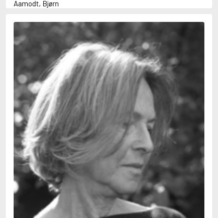
Aamodt, Bjørn
Abani, Christopher
Abbey, Kieran
Abbot, Anthony
Abbott, John
Abbott, Megan
Abdel-Fattah, Randa
Abdolah, Kader
Abé, Kobo
Abedi, Isabel
Abele, Inga
Abgarjan, Narine
Abish, Walter
Aboulela, Leila
Abrahams, Peter (f. 1919)
Abrahams, Peter (f. 1947)
Abrahamson, Emmy
Abse, Dannie
Abu-Jaber, Diana
Abulhawa, Susan
Aburas, Lone
Achebe, Chinua
Achmatova, Anna