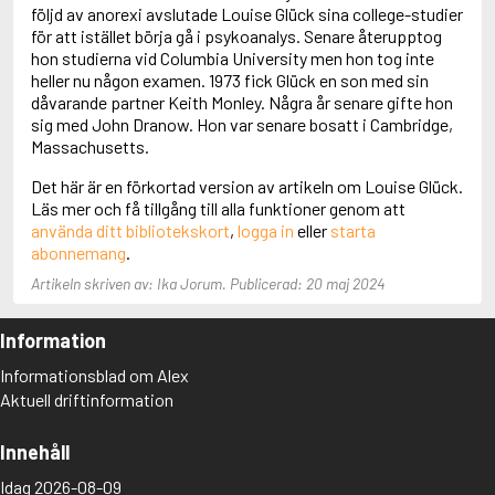
Adolfsson, Maria
följd av anorexi avslutade Louise Glück sina college-studier
Adolphsen, Peter
för att istället börja gå i psykoanalys. Senare återupptog
hon studierna vid Columbia University men hon tog inte
heller nu någon examen. 1973 fick Glück en son med sin
dåvarande partner Keith Monley. Några år senare gifte hon
sig med John Dranow. Hon var senare bosatt i Cambridge,
Massachusetts.
Det här är en förkortad version av artikeln om Louise Glück.
Läs mer och få tillgång till alla funktioner genom att
använda ditt bibliotekskort
,
logga in
eller
starta
abonnemang
.
Artikeln skriven av: Ika Jorum. Publicerad: 20 maj 2024
Information
Informationsblad om Alex
Aktuell driftinformation
Innehåll
Idag 2026-08-09