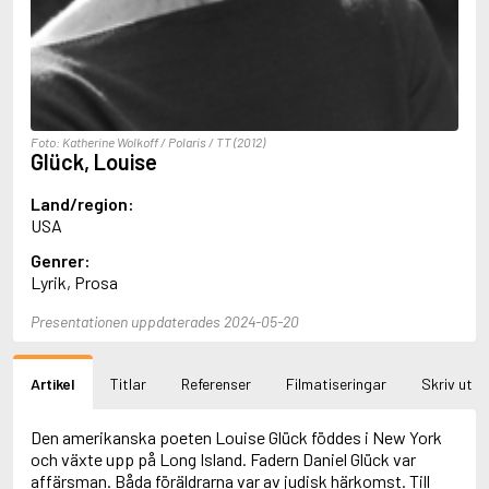
Aciman, André
Ackebo, Lena
Acker, Kathy
Ackroyd, Peter
Adam de la Halle
Adamov, Arthur
Foto: Katherine Wolkoff / Polaris / TT (2012)
Adams, Douglas
Glück, Louise
Adams, Herbert
Adams, Jane
Land/region:
Adams, Richard
USA
Adbåge, Emma
Genrer:
Adbåge, Lisen
Lyrik, Prosa
Adelborg, Ottilia
Adichie, Chimamanda Ngozi
Presentationen uppdaterades 2024-05-20
Adiga, Aravind
Adler-Olsen, Jussi
Adlerbeth, Gudmund Jöran
Artikel
Titlar
Referenser
Filmatiseringar
Skriv ut
Adnan, Etel
Adolfsson, Eva
Adolfsson, Evert
Den amerikanska poeten Louise Glück föddes i New York
Adolfsson, Gunnar
och växte upp på Long Island. Fadern Daniel Glück var
Adolfsson, Josefine
affärsman. Båda föräldrarna var av judisk härkomst. Till