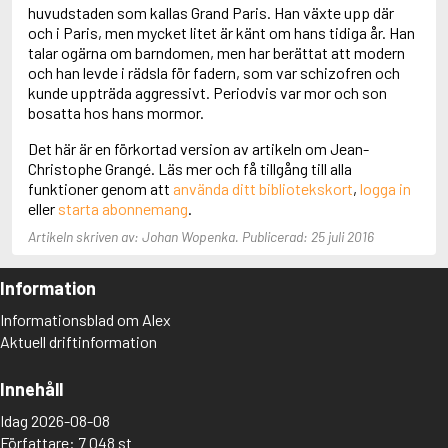
Adolfsson, Maria
huvudstaden som kallas Grand Paris. Han växte upp där
Adolphsen, Peter
och i Paris, men mycket litet är känt om hans tidiga år. Han
talar ogärna om barndomen, men har berättat att modern
och han levde i rädsla för fadern, som var schizofren och
kunde uppträda aggressivt. Periodvis var mor och son
bosatta hos hans mormor.
Det här är en förkortad version av artikeln om Jean-
Christophe Grangé. Läs mer och få tillgång till alla
funktioner genom att
använda ditt bibliotekskort
,
logga in
eller
starta abonnemang
.
Artikeln skriven av: Johan Wopenka. Publicerad: 25 juli 2016
Information
Informationsblad om Alex
Aktuell driftinformation
Innehåll
Idag 2026-08-08
Författare: 7 048 st