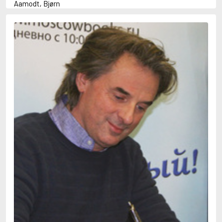
Aamodt, Bjørn
Abani, Christopher
Abbey, Kieran
Abbot, Anthony
Abbott, John
Abbott, Megan
Abdel-Fattah, Randa
Abdolah, Kader
Abé, Kobo
Abedi, Isabel
Abele, Inga
Abgarjan, Narine
Abish, Walter
Aboulela, Leila
Abrahams, Peter (f. 1919)
Abrahams, Peter (f. 1947)
Abrahamson, Emmy
Abse, Dannie
Abu-Jaber, Diana
Abulhawa, Susan
Aburas, Lone
Achebe, Chinua
Achmatova, Anna