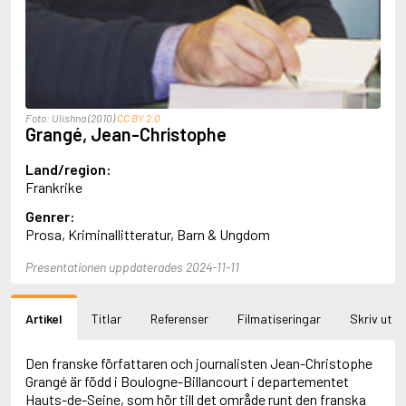
Aciman, André
Ackebo, Lena
Acker, Kathy
Ackroyd, Peter
Adam de la Halle
Adamov, Arthur
Foto: Ulishna (2010)
CC BY 2.0
Adams, Douglas
Grangé, Jean-Christophe
Adams, Herbert
Adams, Jane
Land/region:
Adams, Richard
Frankrike
Adbåge, Emma
Genrer:
Adbåge, Lisen
Prosa, Kriminallitteratur, Barn & Ungdom
Adelborg, Ottilia
Adichie, Chimamanda Ngozi
Presentationen uppdaterades 2024-11-11
Adiga, Aravind
Adler-Olsen, Jussi
Adlerbeth, Gudmund Jöran
Artikel
Titlar
Referenser
Filmatiseringar
Skriv ut
Adnan, Etel
Adolfsson, Eva
Adolfsson, Evert
Den franske författaren och journalisten Jean-Christophe
Adolfsson, Gunnar
Grangé är född i Boulogne-Billancourt i departementet
Adolfsson, Josefine
Hauts-de-Seine, som hör till det område runt den franska