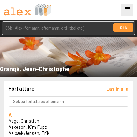
Sök
Grangé, Jean-Christophe
Författare
Läs in alla
A
Aage, Christian
Aakeson, Kim Fupz
Aalbæk Jensen, Erik