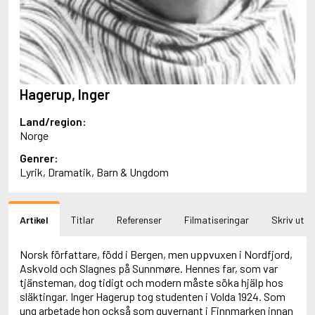
Aciman, André
Ackebo, Lena
Acker, Kathy
Ackroyd, Peter
Adam de la Halle
Adamov, Arthur
Hagerup, Inger
Adams, Douglas
Adams, Herbert
Land/region:
Adams, Jane
Norge
Adams, Richard
Adbåge, Emma
Genrer:
Adbåge, Lisen
Lyrik, Dramatik, Barn & Ungdom
Adelborg, Ottilia
Adichie, Chimamanda Ngozi
Adiga, Aravind
Artikel
Titlar
Referenser
Filmatiseringar
Skriv ut
Adler-Olsen, Jussi
Adlerbeth, Gudmund Jöran
Adnan, Etel
Norsk författare, född i Bergen, men uppvuxen i Nordfjord,
Adolfsson, Eva
Askvold och Slagnes på Sunnmøre. Hennes far, som var
Adolfsson, Evert
tjänsteman, dog tidigt och modern måste söka hjälp hos
Adolfsson, Gunnar
släktingar. Inger Hagerup tog studenten i Volda 1924. Som
Adolfsson, Josefine
ung arbetade hon också som guvernant i Finnmarken innan