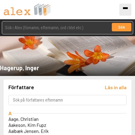
Sök
Hagerup, Inger
Författare
Läs in alla
A
Aage, Christian
Aakeson, Kim Fupz
Aalbæk Jensen, Erik