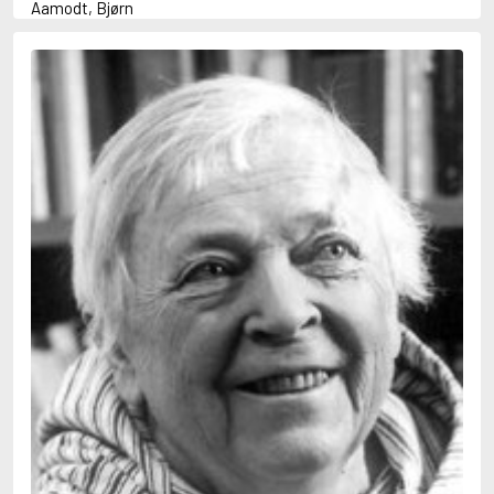
Aamodt, Bjørn
Abani, Christopher
Abbey, Kieran
Abbot, Anthony
Abbott, John
Abbott, Megan
Abdel-Fattah, Randa
Abdolah, Kader
Abé, Kobo
Abedi, Isabel
Abele, Inga
Abgarjan, Narine
Abish, Walter
Aboulela, Leila
Abrahams, Peter (f. 1919)
Abrahams, Peter (f. 1947)
Abrahamson, Emmy
Abse, Dannie
Abu-Jaber, Diana
Abulhawa, Susan
Aburas, Lone
Achebe, Chinua
Achmatova, Anna