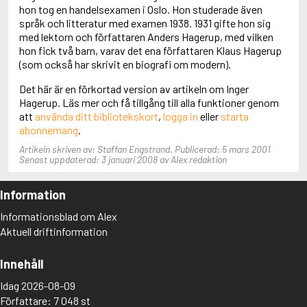
Adolfsson, Maria
hon tog en handelsexamen i Oslo. Hon studerade även
Adolphsen, Peter
språk och litteratur med examen 1938. 1931 gifte hon sig
med lektorn och författaren Anders Hagerup, med vilken
hon fick två barn, varav det ena författaren Klaus Hagerup
(som också har skrivit en biografi om modern).
Det här är en förkortad version av artikeln om Inger
Hagerup. Läs mer och få tillgång till alla funktioner genom
att
använda ditt bibliotekskort
,
logga in
eller
starta
abonnemang
.
Artikeln skriven av: Staffan Engstrand. Publicerad: 5 mars 2001
Senast uppdaterad: 3 januari 2008 av Alex redaktion
Information
Informationsblad om Alex
Aktuell driftinformation
Innehåll
Idag 2026-08-09
Författare: 7 048 st