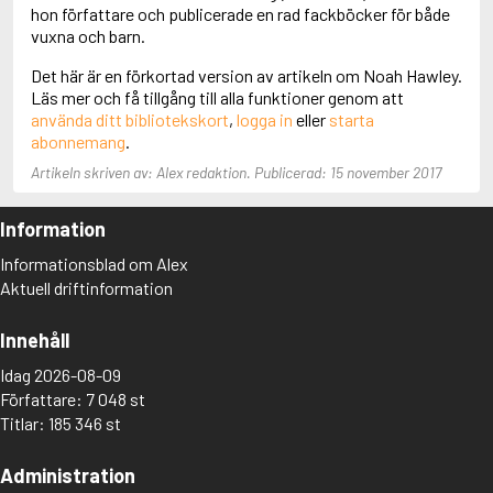
Adolfsson, Maria
hon författare och publicerade en rad fackböcker för både
Adolphsen, Peter
vuxna och barn.
Det här är en förkortad version av artikeln om Noah Hawley.
Läs mer och få tillgång till alla funktioner genom att
använda ditt bibliotekskort
,
logga in
eller
starta
abonnemang
.
Artikeln skriven av: Alex redaktion. Publicerad: 15 november 2017
Information
Informationsblad om Alex
Aktuell driftinformation
Innehåll
Idag 2026-08-09
Författare: 7 048 st
Titlar: 185 346 st
Administration