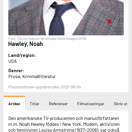
Aciman, André
Ackebo, Lena
Acker, Kathy
Ackroyd, Peter
Adam de la Halle
Adamov, Arthur
Foto: Tibrina Hobson/WireImage/Getty Images (2019)
Adams, Douglas
Hawley, Noah
Adams, Herbert
Adams, Jane
Land/region:
Adams, Richard
USA
Adbåge, Emma
Genrer:
Adbåge, Lisen
Prosa, Kriminallitteratur
Adelborg, Ottilia
Adichie, Chimamanda Ngozi
Presentationen uppdaterades 2022-08-04
Adiga, Aravind
Adler-Olsen, Jussi
Adlerbeth, Gudmund Jöran
Artikel
Titlar
Referenser
Filmatiseringar
Skriv ut
Adnan, Etel
Adolfsson, Eva
Adolfsson, Evert
Den amerikanske TV-producenten och manusförfattaren
Adolfsson, Gunnar
m.m. Noah Hawley föddes i New York. Modern, aktivisten
Adolfsson, Josefine
och feministen Louise Armstrong (1937–2008), var också