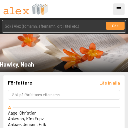
Sök
Hawley, Noah
Författare
Läs in alla
A
Aage, Christian
Aakeson, Kim Fupz
Aalbæk Jensen, Erik