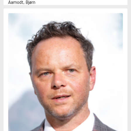
Aamodt, Bjørn
Abani, Christopher
Abbey, Kieran
Abbot, Anthony
Abbott, John
Abbott, Megan
Abdel-Fattah, Randa
Abdolah, Kader
Abé, Kobo
Abedi, Isabel
Abele, Inga
Abgarjan, Narine
Abish, Walter
Aboulela, Leila
Abrahams, Peter (f. 1919)
Abrahams, Peter (f. 1947)
Abrahamson, Emmy
Abse, Dannie
Abu-Jaber, Diana
Abulhawa, Susan
Aburas, Lone
Achebe, Chinua
Achmatova, Anna