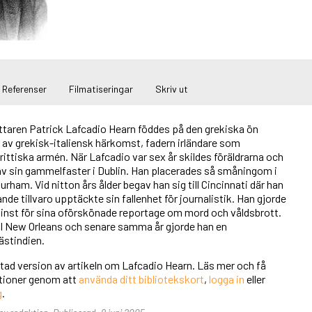
Referenser
Filmatiseringar
Skriv ut
attaren Patrick Lafcadio Hearn föddes på den grekiska ön
 av grekisk-italiensk härkomst, fadern irländare som
brittiska armén. När Lafcadio var sex år skildes föräldrarna och
v sin gammelfaster i Dublin. Han placerades så småningom i
urham. Vid nitton års ålder begav han sig till Cincinnati där han
nde tillvaro upptäckte sin fallenhet för journalistik. Han gjorde
minst för sina oförskönade reportage om mord och våldsbrott.
ill New Orleans och senare samma år gjorde han en
ästindien.
rtad version av artikeln om Lafcadio Hearn. Läs mer och få
unktioner genom att
använda ditt bibliotekskort
,
logga in
eller
g
.