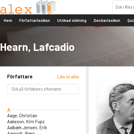
Hem
Författarlexikon
Utökad sökning
Deckarlexikon
Qui
Hearn, Lafcadio
Författare
Läs in alla
A
Aage, Christian
Aakeson, Kim Fupz
Aalbæk Jensen, Erik
Aamodt, Bjørn