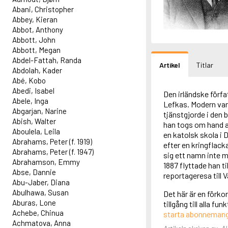
Abani, Christopher
Abbey, Kieran
Abbot, Anthony
Abbott, John
Abbott, Megan
Abdel-Fattah, Randa
Artikel
Titlar
Abdolah, Kader
Abé, Kobo
Abedi, Isabel
Den irländske förf
Abele, Inga
Lefkas. Modern var
Abgarjan, Narine
tjänstgjorde i den 
Abish, Walter
han togs om hand a
Aboulela, Leila
en katolsk skola i D
Abrahams, Peter (f. 1919)
efter en kringflacka
Abrahams, Peter (f. 1947)
sig ett namn inte 
Abrahamson, Emmy
1887 flyttade han t
Abse, Dannie
reportageresa till V
Abu-Jaber, Diana
Abulhawa, Susan
Det här är en förko
Aburas, Lone
tillgång till alla f
Achebe, Chinua
starta abonneman
Achmatova, Anna