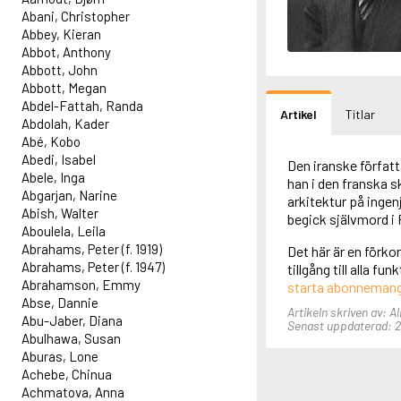
Abani, Christopher
Abbey, Kieran
Abbot, Anthony
Abbott, John
Abbott, Megan
Abdel-Fattah, Randa
Artikel
Titlar
Abdolah, Kader
Abé, Kobo
Abedi, Isabel
Den iranske författ
Abele, Inga
han i den franska s
Abgarjan, Narine
arkitektur på inge
Abish, Walter
begick självmord i P
Aboulela, Leila
Abrahams, Peter (f. 1919)
Det här är en förko
Abrahams, Peter (f. 1947)
tillgång till alla f
Abrahamson, Emmy
starta abonneman
Abse, Dannie
Artikeln skriven av: A
Abu-Jaber, Diana
Senast uppdaterad: 2
Abulhawa, Susan
Aburas, Lone
Achebe, Chinua
Achmatova, Anna