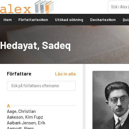
Hem
Författarlexikon
Utökad sökning
Deckarlexikon
Qui
Hedayat, Sadeq
Författare
Läs in alla
A
Aage, Christian
Aakeson, Kim Fupz
Aalbæk Jensen, Erik
Aamodt, Bjørn