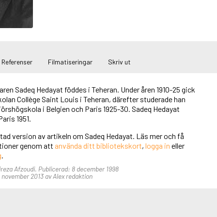
Referenser
Filmatiseringar
Skriv ut
aren Sadeq Hedayat föddes i Teheran. Under åren 1910-25 gick
kolan Collège Saint Louis i Teheran, därefter studerade han
njörshögskola i Belgien och Paris 1925-30. Sadeq Hedayat
aris 1951.
rtad version av artikeln om Sadeq Hedayat. Läs mer och få
unktioner genom att
använda ditt bibliotekskort
,
logga in
eller
g
.
lireza Afzoudi. Publicerad: 8 december 1998
 november 2013 av Alex redaktion