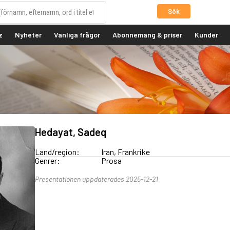
Sök
z
Nyheter
Vanliga frågor
Abonnemang & priser
Kunder
Hedayat, Sadeq
Land/region:
Iran, Frankrike
Genrer:
Prosa
Presentationen uppdaterades 2025-12-21