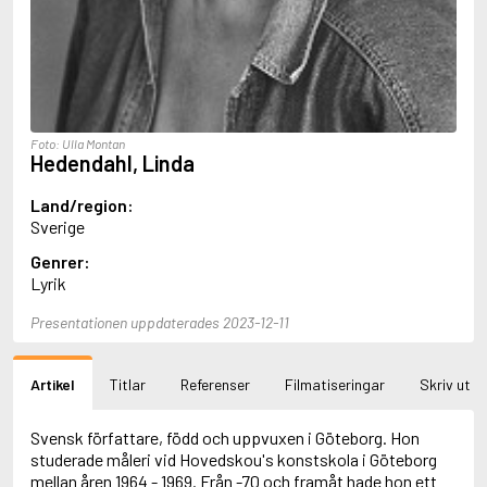
Aciman, André
Ackebo, Lena
Acker, Kathy
Ackroyd, Peter
Adam de la Halle
Adamov, Arthur
Foto: Ulla Montan
Adams, Douglas
Hedendahl, Linda
Adams, Herbert
Adams, Jane
Land/region:
Adams, Richard
Sverige
Adbåge, Emma
Adbåge, Lisen
Genrer:
Adelborg, Ottilia
Lyrik
Adichie, Chimamanda Ngozi
Presentationen uppdaterades 2023-12-11
Adiga, Aravind
Adler-Olsen, Jussi
Adlerbeth, Gudmund Jöran
Artikel
Titlar
Referenser
Filmatiseringar
Skriv ut
Adnan, Etel
Adolfsson, Eva
Adolfsson, Evert
Svensk författare, född och uppvuxen i Göteborg. Hon
Adolfsson, Gunnar
studerade måleri vid Hovedskou's konstskola i Göteborg
Adolfsson, Josefine
mellan åren 1964 - 1969. Från -70 och framåt hade hon ett