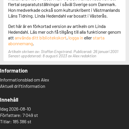
Adolfsson, Maria
flertal separatutställningar i såväl Sverige som Danmark.
Adolphsen, Peter
Hon medverkade också som kulturskribent i Västmanlands
Läns Tidning. Linda Hedendahl var bosatt i Västerås.
Det här är en förkortad version av artikeln om Linda
Hedendahl. Läs mer och få tillgång till alla funktioner genom
att
använda ditt bibliotekskort
,
logga in
eller
starta
abonnemang
.
Artikeln skriven av: Staffan Engstrand. Publicerad: 26 januari 2001
Senast uppdaterad: 8 augusti 2023 av Alex redaktion
Information
Informationsblad om Alex
Aktuell driftinformation
Innehåll
Idag 2026-08-10
Författare: 7 049 st
Titlar: 185 386 st