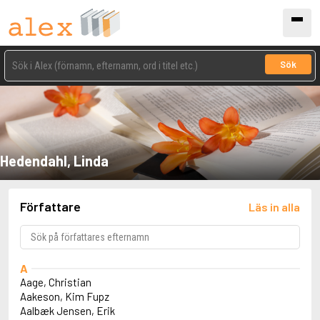
Sök
Hedendahl, Linda
Författare
Läs in alla
A
Aage, Christian
Aakeson, Kim Fupz
Aalbæk Jensen, Erik