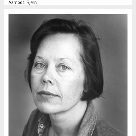
Aamodt, Bjørn
Abani, Christopher
Abbey, Kieran
Abbot, Anthony
Abbott, John
Abbott, Megan
Abdel-Fattah, Randa
Abdolah, Kader
Abé, Kobo
Abedi, Isabel
Abele, Inga
Abgarjan, Narine
Abish, Walter
Aboulela, Leila
Abrahams, Peter (f. 1919)
Abrahams, Peter (f. 1947)
Abrahamson, Emmy
Abse, Dannie
Abu-Jaber, Diana
Abulhawa, Susan
Aburas, Lone
Achebe, Chinua
Achmatova, Anna