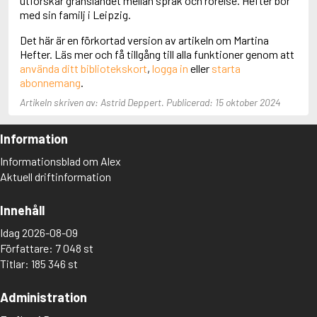
utforskar gränslandet mellan språk och rörelse. Hefter bor
Aciman, André
med sin familj i Leipzig.
Ackebo, Lena
Det här är en förkortad version av artikeln om Martina
Acker, Kathy
Hefter. Läs mer och få tillgång till alla funktioner genom att
Ackroyd, Peter
använda ditt bibliotekskort
,
logga in
eller
starta
Adam de la Halle
abonnemang
.
Adamov, Arthur
Adams, Douglas
Artikeln skriven av: Astrid Deppert. Publicerad: 15 oktober 2024
Adams, Herbert
Adams, Jane
Information
Adams, Richard
Adbåge, Emma
Informationsblad om Alex
Adbåge, Lisen
Aktuell driftinformation
Adelborg, Ottilia
Adichie, Chimamanda Ngozi
Innehåll
Adiga, Aravind
Adler-Olsen, Jussi
Idag 2026-08-09
Adlerbeth, Gudmund Jöran
Författare: 7 048 st
Adnan, Etel
Titlar: 185 346 st
Adolfsson, Eva
Adolfsson, Evert
Administration
Adolfsson, Gunnar
Adolfsson, Josefine