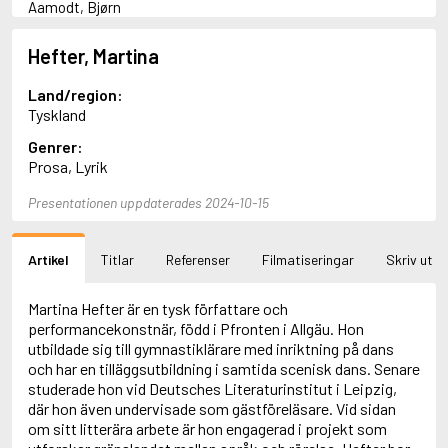
Aamodt, Bjørn
Abani, Christopher
Abbey, Kieran
Hefter, Martina
Abbot, Anthony
Abbott, John
Land/region:
Abbott, Megan
Tyskland
Abdel-Fattah, Randa
Genrer:
Abdolah, Kader
Prosa, Lyrik
Abé, Kobo
Abedi, Isabel
Presentationen uppdaterades 2024-10-15
Abele, Inga
Abgarjan, Narine
Abish, Walter
Artikel
Titlar
Referenser
Filmatiseringar
Skriv ut
Aboulela, Leila
Abrahams, Peter (f. 1919)
Abrahams, Peter (f. 1947)
Martina Hefter är en tysk författare och
Abrahamson, Emmy
performancekonstnär, född i Pfronten i Allgäu. Hon
Abse, Dannie
utbildade sig till gymnastiklärare med inriktning på dans
Abu-Jaber, Diana
och har en tilläggsutbildning i samtida scenisk dans. Senare
Abulhawa, Susan
studerade hon vid Deutsches Literaturinstitut i Leipzig,
Aburas, Lone
där hon även undervisade som gästföreläsare. Vid sidan
Achebe, Chinua
om sitt litterära arbete är hon engagerad i projekt som
Achmatova, Anna