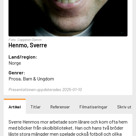
Aciman, André
Ackebo, Lena
Acker, Kathy
Ackroyd, Peter
Adam de la Halle
Adamov, Arthur
Foto: Cappelen Damm
Adams, Douglas
Henmo, Sverre
Adams, Herbert
Adams, Jane
Land/region:
Adams, Richard
Norge
Adbåge, Emma
Genrer:
Adbåge, Lisen
Prosa, Barn & Ungdom
Adelborg, Ottilia
Adichie, Chimamanda Ngozi
Presentationen uppdaterades 2025-01-10
Adiga, Aravind
Adler-Olsen, Jussi
Adlerbeth, Gudmund Jöran
Artikel
Titlar
Referenser
Filmatiseringar
Skriv ut
Adnan, Etel
Adolfsson, Eva
Adolfsson, Evert
Sverre Henmos mor arbetade som lärare och kom ofta hem
Adolfsson, Gunnar
med böcker från skolbiblioteket. Han och hans två bröder
Adolfsson, Josefine
läste stora mängder men spelade också fotboll och olika