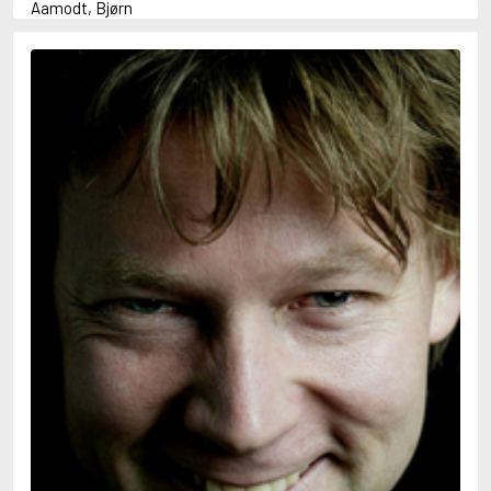
Aamodt, Bjørn
Abani, Christopher
Abbey, Kieran
Abbot, Anthony
Abbott, John
Abbott, Megan
Abdel-Fattah, Randa
Abdolah, Kader
Abé, Kobo
Abedi, Isabel
Abele, Inga
Abgarjan, Narine
Abish, Walter
Aboulela, Leila
Abrahams, Peter (f. 1919)
Abrahams, Peter (f. 1947)
Abrahamson, Emmy
Abse, Dannie
Abu-Jaber, Diana
Abulhawa, Susan
Aburas, Lone
Achebe, Chinua
Achmatova, Anna