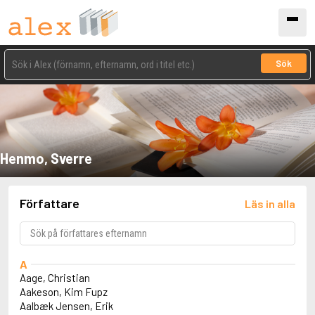
Sök
Henmo, Sverre
Författare
Läs in alla
A
Aage, Christian
Aakeson, Kim Fupz
Aalbæk Jensen, Erik