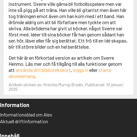
Adolfsson, Maria
instrument. Sverre ville gärna bli fotbollsspelare men var
Adolphsen, Peter
inte så pigg på att träna. Han ville bli gitarrist men även här
tog träningen emot även om han kom med i ett band. Han
drömde aldrig om att bli författare men tyckte om att
skriva. Alla bröderna har givit ut böcker, något Sverre var
först med. Idéer till sina böcker får han genom sådant han
ser, hör, läser eller får sig berättat. Ett frö till en idé skapas,
blir till större bilder och en hel berättelse.
Det här är en förkortad version av artikeln om Sverre
Henmo. Läs mer och få tillgång till alla funktioner genom
att
använda ditt bibliotekskort
,
logga in
eller
starta
abonnemang
.
Artikeln skriven av: Kristina Murray Brodin. Publicerad: 10 januari
2025
Information
Informationsblad om Alex
Aktuell driftinformation
Innehåll