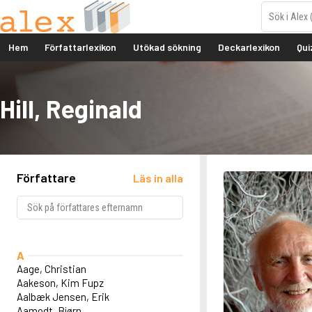
Hem
Författarlexikon
Utökad sökning
Deckarlexikon
Qui
Hill, Reginald
Författare
Läs in alla
A
Aage, Christian
Aakeson, Kim Fupz
Aalbæk Jensen, Erik
Aamodt, Bjørn