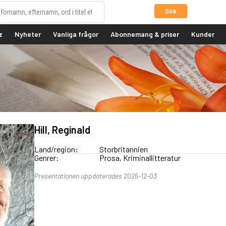
Sök
z
Nyheter
Vanliga frågor
Abonnemang & priser
Kunder
Hill, Reginald
Land/region:
Storbritannien
Genrer:
Prosa, Kriminallitteratur
Presentationen uppdaterades 2025-12-03