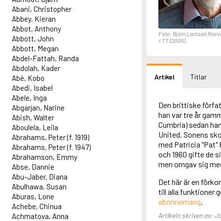
Abani, Christopher
Abbey, Kieran
Abbot, Anthony
Foto: Björn Larsson Rosva
Abbott, John
/ TT (2005)
Abbott, Megan
Abdel-Fattah, Randa
Abdolah, Kader
Artikel
Titlar
Abé, Kobo
Abedi, Isabel
Abele, Inga
Den brittiske förfa
Abgarjan, Narine
han var tre år gamma
Abish, Walter
Cumbria) sedan hans
Aboulela, Leila
United. Sonens sko
Abrahams, Peter (f. 1919)
med Patricia "Pat" R
Abrahams, Peter (f. 1947)
och 1960 gifte de s
Abrahamson, Emmy
men omgav sig med
Abse, Dannie
Abu-Jaber, Diana
Det här är en förkor
Abulhawa, Susan
till alla funktioner
Aburas, Lone
abonnemang
.
Achebe, Chinua
Artikeln skriven av: 
Achmatova, Anna