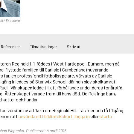
ll / Exponera
Referenser
Filmatiseringar
Skriv ut
ttaren Reginald Hill föddes i West Hartlepool, Durham, men då
l flyttade familjen till Carlisle i Cumberland (nuvarande
 far, en professionell fotbollsspelare, värvats av Carlisle
lgång inleddes på Stanwix School, där han blev skolkamrat
uell. Vänskapen ledde till ett förhållande under deras tonårstid,
ig. Äktenskapet varade fram till hans död. De fick inga barn,
 katter och hundar.
tad version av artikeln om Reginald Hill. Läs mer och få tillgång
 genom att
använda ditt bibliotekskort
,
logga in
eller
starta
Johan Wopenka. Publicerad: 4 april 2016