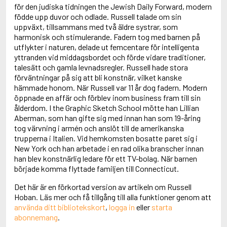
Adolfsson, Maria
för den judiska tidningen the Jewish Daily Forward, modern
Adolphsen, Peter
födde upp duvor och odlade. Russell talade om sin
uppväxt, tillsammans med två äldre systrar, som
harmonisk och stimulerande. Fadern tog med barnen på
utflykter i naturen, delade ut femcentare för intelligenta
yttranden vid middagsbordet och förde vidare traditioner,
talesätt och gamla levnadsregler. Russell hade stora
förväntningar på sig att bli konstnär, vilket kanske
hämmade honom. När Russell var 11 år dog fadern. Modern
öppnade en affär och förblev inom business fram till sin
ålderdom. I the Graphic Sketch School mötte han Lillian
Aberman, som han gifte sig med innan han som 19-åring
tog värvning i armén och anslöt till de amerikanska
trupperna i Italien. Vid hemkomsten bosatte paret sig i
New York och han arbetade i en rad olika branscher innan
han blev konstnärlig ledare för ett TV-bolag. När barnen
började komma flyttade familjen till Connecticut.
Det här är en förkortad version av artikeln om Russell
Hoban. Läs mer och få tillgång till alla funktioner genom att
använda ditt bibliotekskort
,
logga in
eller
starta
abonnemang
.