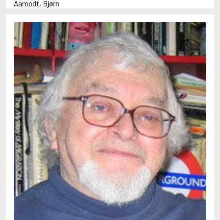
Aamodt, Bjørn
Abani, Christopher
Abbey, Kieran
Abbot, Anthony
Abbott, John
Abbott, Megan
Abdel-Fattah, Randa
Abdolah, Kader
Abé, Kobo
Abedi, Isabel
Abele, Inga
Abgarjan, Narine
Abish, Walter
Aboulela, Leila
Abrahams, Peter (f. 1919)
Abrahams, Peter (f. 1947)
Abrahamson, Emmy
Abse, Dannie
Abu-Jaber, Diana
Abulhawa, Susan
Aburas, Lone
Achebe, Chinua
Achmatova, Anna