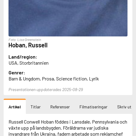
Aciman, André
Ackebo, Lena
Acker, Kathy
Ackroyd, Peter
Adam de la Halle
Adamov, Arthur
Foto: Lisa Greenstein
Adams, Douglas
Hoban, Russell
Adams, Herbert
Adams, Jane
Land/region:
Adams, Richard
USA, Storbritannien
Adbåge, Emma
Genrer:
Adbåge, Lisen
Barn & Ungdom, Prosa, Science fiction, Lyrik
Adelborg, Ottilia
Adichie, Chimamanda Ngozi
Presentationen uppdaterades 2025-08-29
Adiga, Aravind
Adler-Olsen, Jussi
Adlerbeth, Gudmund Jöran
Artikel
Titlar
Referenser
Filmatiseringar
Skriv ut
Adnan, Etel
Adolfsson, Eva
Adolfsson, Evert
Russell Conwell Hoban föddes i Lansdale, Pennsylvania och
Adolfsson, Gunnar
växte upp på landsbygden. Föräldrarna var judiska
Adolfsson, Josefine
invandrare från Ukraina, fadern arbetade som reklamchef