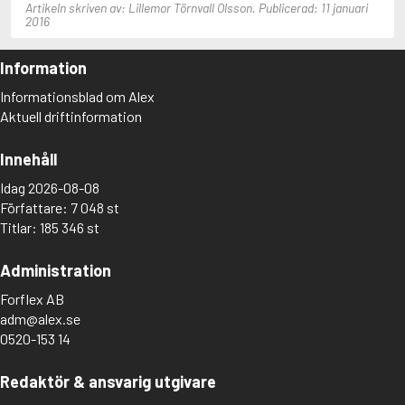
Artikeln skriven av: Lillemor Törnvall Olsson. Publicerad: 11 januari
2016
Information
Informationsblad om Alex
Aktuell driftinformation
Innehåll
Idag 2026-08-08
Författare: 7 048 st
Titlar: 185 346 st
Administration
Forflex AB
adm@alex.se
0520-153 14
Redaktör & ansvarig utgivare