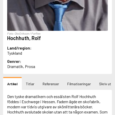
Aciman, André
Ackebo, Lena
Acker, Kathy
Ackroyd, Peter
Adam de la Halle
Adamov, Arthur
Foto: Ola Erikson / Forflex
Adams, Douglas
Hochhuth, Rolf
Adams, Herbert
Adams, Jane
Land/region:
Adams, Richard
Tyskland
Adbåge, Emma
Genrer:
Adbåge, Lisen
Dramatik, Prosa
Adelborg, Ottilia
Adichie, Chimamanda Ngozi
Adiga, Aravind
Adler-Olsen, Jussi
Artikel
Titlar
Referenser
Filmatiseringar
Skriv ut
Adlerbeth, Gudmund Jöran
Adnan, Etel
Den tyske dramatikern och essäisten Rolf Hochhuth
Adolfsson, Eva
föddes i Eschwege i Hessen. Fadern ägde en skofabrik,
Adolfsson, Evert
modern var tidvis utgivare av skönlitterära böcker.
Adolfsson, Gunnar
Hochhuth avslutade skolan utan att ta någon examen. Som
Adolfsson, Josefine