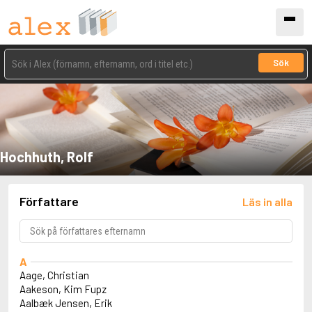
Sök
Hochhuth, Rolf
Författare
Läs in alla
A
Aage, Christian
Aakeson, Kim Fupz
Aalbæk Jensen, Erik