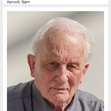
Aamodt, Bjørn
Abani, Christopher
Abbey, Kieran
Abbot, Anthony
Abbott, John
Abbott, Megan
Abdel-Fattah, Randa
Abdolah, Kader
Abé, Kobo
Abedi, Isabel
Abele, Inga
Abgarjan, Narine
Abish, Walter
Aboulela, Leila
Abrahams, Peter (f. 1919)
Abrahams, Peter (f. 1947)
Abrahamson, Emmy
Abse, Dannie
Abu-Jaber, Diana
Abulhawa, Susan
Aburas, Lone
Achebe, Chinua
Achmatova, Anna