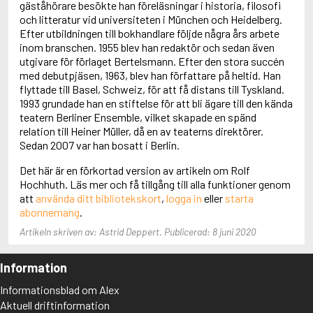
gäståhörare besökte han föreläsningar i historia, filosofi
Adolfsson, Maria
och litteratur vid universiteten i München och Heidelberg.
Adolphsen, Peter
Efter utbildningen till bokhandlare följde några års arbete
inom branschen. 1955 blev han redaktör och sedan även
utgivare för förlaget Bertelsmann. Efter den stora succén
med debutpjäsen, 1963, blev han författare på heltid. Han
flyttade till Basel, Schweiz, för att få distans till Tyskland.
1993 grundade han en stiftelse för att bli ägare till den kända
teatern Berliner Ensemble, vilket skapade en spänd
relation till Heiner Müller, då en av teaterns direktörer.
Sedan 2007 var han bosatt i Berlin.
Det här är en förkortad version av artikeln om Rolf
Hochhuth. Läs mer och få tillgång till alla funktioner genom
att
använda ditt bibliotekskort
,
logga in
eller
starta
abonnemang
.
Artikeln skriven av: Astrid Deppert. Publicerad: 8 juni 2020
Information
Informationsblad om Alex
Aktuell driftinformation