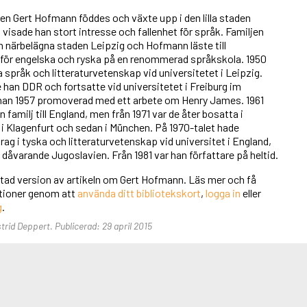
en Gert Hofmann föddes och växte upp i den lilla staden
isade han stort intresse och fallenhet för språk. Familjen
den närbelägna staden Leipzig och Hofmann läste till
ör engelska och ryska på en renommerad språkskola. 1950
 språk och litteraturvetenskap vid universitetet i Leipzig.
han DDR och fortsatte vid universitetet i Freiburg im
 han 1957 promoverad med ett arbete om Henry James. 1961
 familj till England, men från 1971 var de åter bosatta i
 i Klagenfurt och sedan i München. På 1970-talet hade
g i tyska och litteraturvetenskap vid universitet i England,
dåvarande Jugoslavien. Från 1981 var han författare på heltid.
rtad version av artikeln om Gert Hofmann. Läs mer och få
unktioner genom att
använda ditt bibliotekskort
,
logga in
eller
g
.
strid Deppert. Publicerad: 29 april 2015