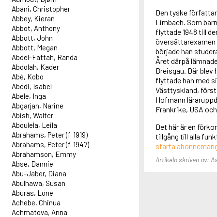
Abani, Christopher
Den tyske författar
Abbey, Kieran
Limbach. Som barn v
Abbot, Anthony
flyttade 1948 till 
Abbott, John
översättarexamen f
Abbott, Megan
började han studera
Abdel-Fattah, Randa
Året därpå lämnade 
Abdolah, Kader
Breisgau. Där blev
Abé, Kobo
flyttade han med sin
Abedi, Isabel
Västtyskland, först
Abele, Inga
Hofmann läraruppdra
Abgarjan, Narine
Frankrike, USA och 
Abish, Walter
Aboulela, Leila
Det här är en förko
Abrahams, Peter (f. 1919)
tillgång till alla f
Abrahams, Peter (f. 1947)
starta abonneman
Abrahamson, Emmy
Artikeln skriven av: A
Abse, Dannie
Abu-Jaber, Diana
Abulhawa, Susan
Aburas, Lone
Achebe, Chinua
Achmatova, Anna