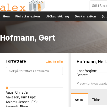
Hem
Författarlexikon
Utökad sökning
Deckarlexikon
Qui
Hofmann, Gert
Författare
Hofmann, Gert
Läs in alla
Land/region:
Genrer:
Presentationen uppd
A
Aage, Christian
Aakeson, Kim Fupz
Artikel
Titlar
Aalbæk Jensen, Erik
Aamodt, Bjørn