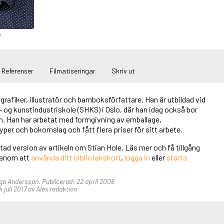
x
Referenser
Filmatiseringar
Skriv ut
grafiker, illustratör och barnboksförfattare. Han är utbildad vid
og kunstindustriskole (SHKS) i Oslo, där han idag också bor
rn. Han har arbetat med formgivning av emballage,
typer och bokomslag och fått flera priser för sitt arbete.
rtad version av artikeln om Stian Hole. Läs mer och få tillgång
 genom att
använda ditt bibliotekskort
,
logga in
eller
starta
nga Andersson. Publicerad: 22 april 2008
juli 2017 av Alex redaktion