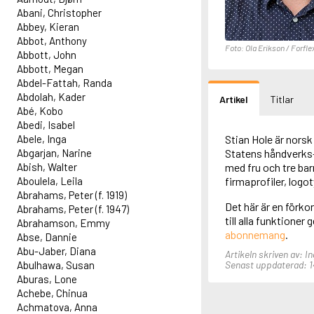
Abani, Christopher
Abbey, Kieran
Abbot, Anthony
Foto: Ola Erikson / Forfle
Abbott, John
Abbott, Megan
Abdel-Fattah, Randa
Abdolah, Kader
Artikel
Titlar
Abé, Kobo
Abedi, Isabel
Abele, Inga
Stian Hole är norsk 
Abgarjan, Narine
Statens håndverks- 
Abish, Walter
med fru och tre ba
Aboulela, Leila
firmaprofiler, logo
Abrahams, Peter (f. 1919)
Det här är en förko
Abrahams, Peter (f. 1947)
till alla funktioner
Abrahamson, Emmy
abonnemang
.
Abse, Dannie
Abu-Jaber, Diana
Artikeln skriven av: I
Abulhawa, Susan
Senast uppdaterad: 14 
Aburas, Lone
Achebe, Chinua
Achmatova, Anna