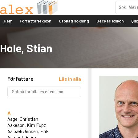
Hem
Författarlexikon
Utökad sökning
Deckarlexikon
Qui
Hole, Stian
Författare
Läs in alla
A
Aage, Christian
Aakeson, Kim Fupz
Aalbæk Jensen, Erik
Aamodt, Bjørn