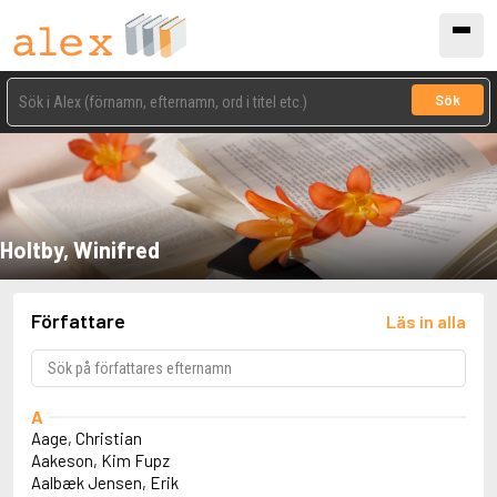
Sök
Holtby, Winifred
Författare
Läs in alla
A
Aage, Christian
Aakeson, Kim Fupz
Aalbæk Jensen, Erik