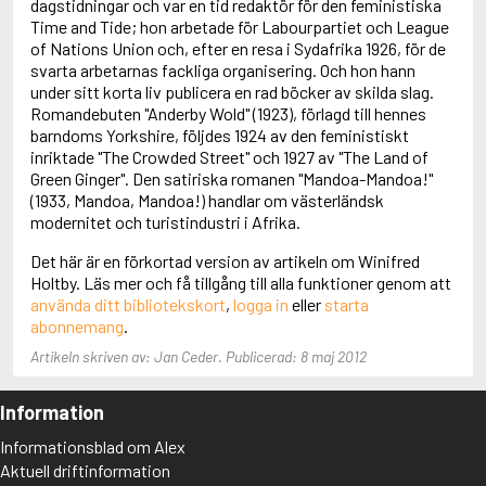
dagstidningar och var en tid redaktör för den feministiska
Adolfsson, Maria
Time and Tide; hon arbetade för Labourpartiet och League
Adolphsen, Peter
of Nations Union och, efter en resa i Sydafrika 1926, för de
svarta arbetarnas fackliga organisering. Och hon hann
under sitt korta liv publicera en rad böcker av skilda slag.
Romandebuten "Anderby Wold" (1923), förlagd till hennes
barndoms Yorkshire, följdes 1924 av den feministiskt
inriktade "The Crowded Street" och 1927 av "The Land of
Green Ginger". Den satiriska romanen "Mandoa-Mandoa!"
(1933, Mandoa, Mandoa!) handlar om västerländsk
modernitet och turistindustri i Afrika.
Det här är en förkortad version av artikeln om Winifred
Holtby. Läs mer och få tillgång till alla funktioner genom att
använda ditt bibliotekskort
,
logga in
eller
starta
abonnemang
.
Artikeln skriven av: Jan Ceder. Publicerad: 8 maj 2012
Information
Informationsblad om Alex
Aktuell driftinformation