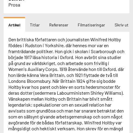
Prosa
Aciman, André
Ackebo, Lena
Acker, Kathy
Ackroyd, Peter
Artikel
Titlar
Referenser
Filmatiseringar
Skriv ut
Adam de la Halle
Adamov, Arthur
Den brittiska författaren och journalisten Winifred Holtby
Adams, Douglas
föddes i Rudston i Yorkshire, där hennes mor var en
Adams, Herbert
framträdande politiker. Hon gick i skolan i Scarborough och
Adams, Jane
började 1917 läsa historia i Oxford. Hon avbröt sina studier
Adams, Richard
på grund av världskriget, och arbetade som frivillig i
Adbåge, Emma
Women's Auxiliary Corps. 1919 återvände hon till Oxford, där
Adbåge, Lisen
hon lärde känna Vera Brittain, och 1921 flyttade de två till
Adelborg, Ottilia
Londons Bloomsbury. När Brittain 1924 gifte sig bodde
Adichie, Chimamanda Ngozi
Holtby kvar hos paret och blev en sorts hedersmoster för
Adiga, Aravind
deras dotter (sedermera Labourministern Shirley Williams).
Adler-Olsen, Jussi
Vänskapen mellan Holtby och Brittain har blivit smått
Adlerbeth, Gudmund Jöran
legendarisk; spekulationer om en sexuell relation har
Adnan, Etel
avvisats som grundlösa och man har snarare betraktat den
Adolfsson, Eva
som en sällsynt givande arbetsgemenskap och som något
Adolfsson, Evert
avgörande för de bådas författarskap. Winifred Holtby var
Adolfsson, Gunnar
mångsidigt och hektiskt verksam. Hon skrev för en mängd
Adolfsson, Josefine