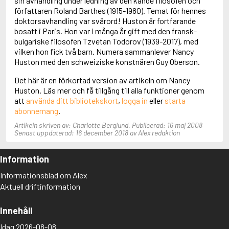
sin avhandling under ledning av den kände filosofen och
Aciman, André
författaren Roland Barthes (1915-1980). Temat för hennes
Ackebo, Lena
doktorsavhandling var svärord! Huston är fortfarande
Acker, Kathy
bosatt i Paris. Hon var i många år gift med den fransk-
Ackroyd, Peter
bulgariske filosofen Tzvetan Todorov (1939-2017), med
Adam de la Halle
vilken hon fick två barn. Numera sammanlever Nancy
Adamov, Arthur
Huston med den schweiziske konstnären Guy Oberson.
Adams, Douglas
Det här är en förkortad version av artikeln om Nancy
Adams, Herbert
Huston. Läs mer och få tillgång till alla funktioner genom
Adams, Jane
att
använda ditt bibliotekskort
,
logga in
eller
starta
Adams, Richard
abonnemang
.
Adbåge, Emma
Adbåge, Lisen
Artikeln skriven av: Charlotte Berglund. Publicerad: 16 maj 2008
Adelborg, Ottilia
Senast uppdaterad: 16 december 2018 av Alex redaktion
Adichie, Chimamanda Ngozi
Adiga, Aravind
Information
Adler-Olsen, Jussi
Adlerbeth, Gudmund Jöran
Informationsblad om Alex
Adnan, Etel
Aktuell driftinformation
Adolfsson, Eva
Adolfsson, Evert
Innehåll
Adolfsson, Gunnar
Adolfsson, Josefine
Idag 2026-08-08