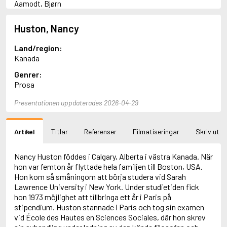
Aamodt, Bjørn
Abani, Christopher
Abbey, Kieran
Huston, Nancy
Abbot, Anthony
Abbott, John
Land/region:
Abbott, Megan
Kanada
Abdel-Fattah, Randa
Genrer:
Abdolah, Kader
Prosa
Abé, Kobo
Abedi, Isabel
Presentationen uppdaterades 2026-04-29
Abele, Inga
Abgarjan, Narine
Abish, Walter
Artikel
Titlar
Referenser
Filmatiseringar
Skriv ut
Aboulela, Leila
Abrahams, Peter (f. 1919)
Abrahams, Peter (f. 1947)
Nancy Huston föddes i Calgary, Alberta i västra Kanada. När
Abrahamson, Emmy
hon var femton år flyttade hela familjen till Boston, USA.
Abse, Dannie
Hon kom så småningom att börja studera vid Sarah
Abu-Jaber, Diana
Lawrence University i New York. Under studietiden fick
Abulhawa, Susan
hon 1973 möjlighet att tillbringa ett år i Paris på
Aburas, Lone
stipendium. Huston stannade i Paris och tog sin examen
Achebe, Chinua
vid École des Hautes en Sciences Sociales, där hon skrev
Achmatova, Anna