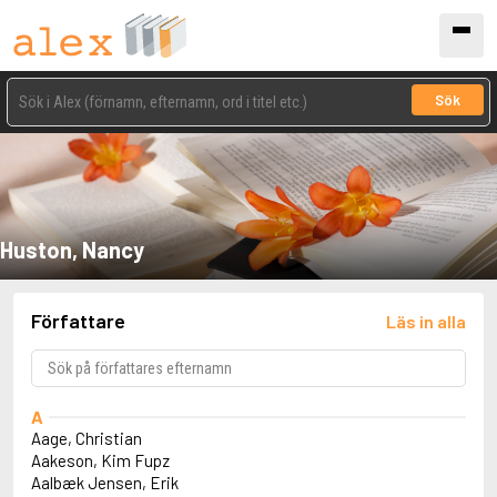
Sök
Huston, Nancy
Författare
Läs in alla
A
Aage, Christian
Aakeson, Kim Fupz
Aalbæk Jensen, Erik