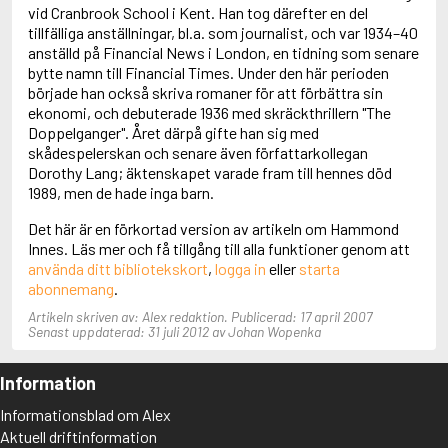
Adolfsson, Maria
vid Cranbrook School i Kent. Han tog därefter en del
Adolphsen, Peter
tillfälliga anställningar, bl.a. som journalist, och var 1934–40
anställd på Financial News i London, en tidning som senare
bytte namn till Financial Times. Under den här perioden
började han också skriva romaner för att förbättra sin
ekonomi, och debuterade 1936 med skräckthrillern "The
Doppelganger". Året därpå gifte han sig med
skådespelerskan och senare även författarkollegan
Dorothy Lang; äktenskapet varade fram till hennes död
1989, men de hade inga barn.
Det här är en förkortad version av artikeln om Hammond
Innes. Läs mer och få tillgång till alla funktioner genom att
använda ditt bibliotekskort
,
logga in
eller
starta
abonnemang
.
Artikeln skriven av: Alex redaktion. Publicerad: 17 april 2007
Senast uppdaterad: 31 juli 2012 av Johan Wopenka
Information
Informationsblad om Alex
Aktuell driftinformation