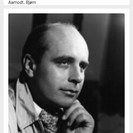
Aamodt, Bjørn
Abani, Christopher
Abbey, Kieran
Abbot, Anthony
Abbott, John
Abbott, Megan
Abdel-Fattah, Randa
Abdolah, Kader
Abé, Kobo
Abedi, Isabel
Abele, Inga
Abgarjan, Narine
Abish, Walter
Aboulela, Leila
Abrahams, Peter (f. 1919)
Abrahams, Peter (f. 1947)
Abrahamson, Emmy
Abse, Dannie
Abu-Jaber, Diana
Abulhawa, Susan
Aburas, Lone
Achebe, Chinua
Achmatova, Anna