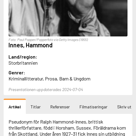
Aciman, André
Ackebo, Lena
Acker, Kathy
Ackroyd, Peter
Adam de la Halle
Adamov, Arthur
Foto: Paul Popper/Popperfoto via Getty Images (1955)
Adams, Douglas
Innes, Hammond
Adams, Herbert
Adams, Jane
Land/region:
Adams, Richard
Storbritannien
Adbåge, Emma
Genrer:
Adbåge, Lisen
Kriminallitteratur, Prosa, Barn & Ungdom
Adelborg, Ottilia
Adichie, Chimamanda Ngozi
Presentationen uppdaterades 2024-07-04
Adiga, Aravind
Adler-Olsen, Jussi
Adlerbeth, Gudmund Jöran
Artikel
Titlar
Referenser
Filmatiseringar
Skriv ut
Adnan, Etel
Adolfsson, Eva
Adolfsson, Evert
Pseudonym för Ralph Hammond-Innes, brittisk
Adolfsson, Gunnar
thrillerförfattare, född i Horsham, Sussex. Föräldrarna kom
Adolfsson, Josefine
från Skottland. Under åren 1927–31 fick Innes sin utbildning