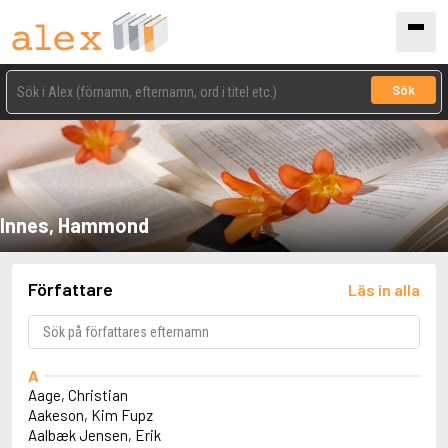
Sök
Innes, Hammond
Författare
Läs in alla
A
Aage, Christian
Aakeson, Kim Fupz
Aalbæk Jensen, Erik