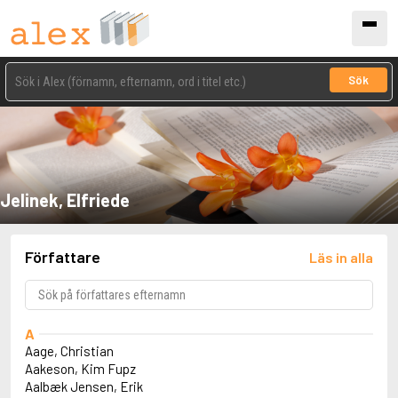
Sök
Jelinek, Elfriede
Författare
Läs in alla
A
Aage, Christian
Aakeson, Kim Fupz
Aalbæk Jensen, Erik