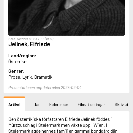
Aciman, André
Ackebo, Lena
Acker, Kathy
Ackroyd, Peter
Adam de la Halle
Adamov, Arthur
Foto: Selders /SIPA / TT (1997)
Adams, Douglas
Jelinek, Elfriede
Adams, Herbert
Adams, Jane
Land/region:
Adams, Richard
Österrike
Adbåge, Emma
Genrer:
Adbåge, Lisen
Prosa, Lyrik, Dramatik
Adelborg, Ottilia
Adichie, Chimamanda Ngozi
Presentationen uppdaterades 2025-02-04
Adiga, Aravind
Adler-Olsen, Jussi
Adlerbeth, Gudmund Jöran
Artikel
Titlar
Referenser
Filmatiseringar
Skriv ut
Adnan, Etel
Adolfsson, Eva
Adolfsson, Evert
Den österrikiska författaren Elfriede Jelinek föddes i
Adolfsson, Gunnar
Mürzzuschlag i Steiermark men växte upp i Wien. I
Adolfsson, Josefine
Steiermark ägde hennes familj en gammal bondgård där