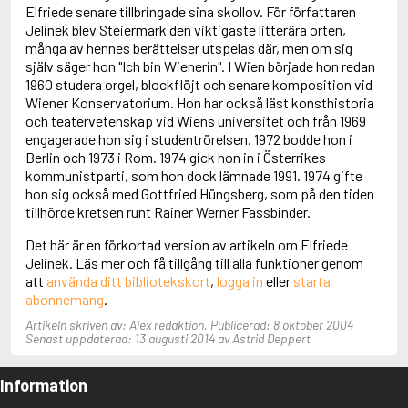
Adolfsson, Maria
Elfriede senare tillbringade sina skollov. För författaren
Adolphsen, Peter
Jelinek blev Steiermark den viktigaste litterära orten,
många av hennes berättelser utspelas där, men om sig
själv säger hon "Ich bin Wienerin". I Wien började hon redan
1960 studera orgel, blockflöjt och senare komposition vid
Wiener Konservatorium. Hon har också läst konsthistoria
och teatervetenskap vid Wiens universitet och från 1969
engagerade hon sig i studentrörelsen. 1972 bodde hon i
Berlin och 1973 i Rom. 1974 gick hon in i Österrikes
kommunistparti, som hon dock lämnade 1991. 1974 gifte
hon sig också med Gottfried Hüngsberg, som på den tiden
tillhörde kretsen runt Rainer Werner Fassbinder.
Det här är en förkortad version av artikeln om Elfriede
Jelinek. Läs mer och få tillgång till alla funktioner genom
att
använda ditt bibliotekskort
,
logga in
eller
starta
abonnemang
.
Artikeln skriven av: Alex redaktion. Publicerad: 8 oktober 2004
Senast uppdaterad: 13 augusti 2014 av Astrid Deppert
Information