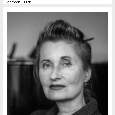
Aamodt, Bjørn
Abani, Christopher
Abbey, Kieran
Abbot, Anthony
Abbott, John
Abbott, Megan
Abdel-Fattah, Randa
Abdolah, Kader
Abé, Kobo
Abedi, Isabel
Abele, Inga
Abgarjan, Narine
Abish, Walter
Aboulela, Leila
Abrahams, Peter (f. 1919)
Abrahams, Peter (f. 1947)
Abrahamson, Emmy
Abse, Dannie
Abu-Jaber, Diana
Abulhawa, Susan
Aburas, Lone
Achebe, Chinua
Achmatova, Anna