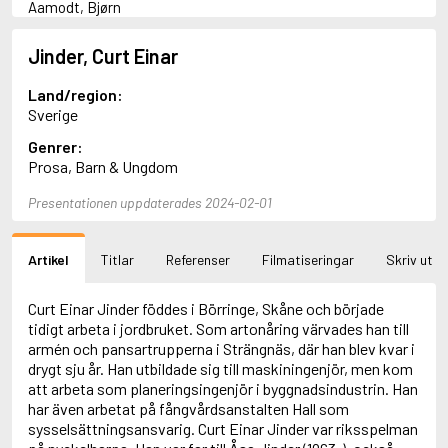
Aamodt, Bjørn
Abani, Christopher
Abbey, Kieran
Jinder, Curt Einar
Abbot, Anthony
Abbott, John
Land/region:
Abbott, Megan
Sverige
Abdel-Fattah, Randa
Genrer:
Abdolah, Kader
Prosa, Barn & Ungdom
Abé, Kobo
Abedi, Isabel
Presentationen uppdaterades 2024-02-01
Abele, Inga
Abgarjan, Narine
Abish, Walter
Artikel
Titlar
Referenser
Filmatiseringar
Skriv ut
Aboulela, Leila
Abrahams, Peter (f. 1919)
Abrahams, Peter (f. 1947)
Curt Einar Jinder föddes i Börringe, Skåne och började
Abrahamson, Emmy
tidigt arbeta i jordbruket. Som artonåring värvades han till
Abse, Dannie
armén och pansartrupperna i Strängnäs, där han blev kvar i
Abu-Jaber, Diana
drygt sju år. Han utbildade sig till maskiningenjör, men kom
Abulhawa, Susan
att arbeta som planeringsingenjör i byggnadsindustrin. Han
Aburas, Lone
har även arbetat på fångvårdsanstalten Hall som
Achebe, Chinua
sysselsättningsansvarig. Curt Einar Jinder var riksspelman
Achmatova, Anna