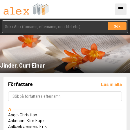
Sök
Jinder, Curt Einar
Författare
Läs in alla
A
Aage, Christian
Aakeson, Kim Fupz
Aalbæk Jensen, Erik