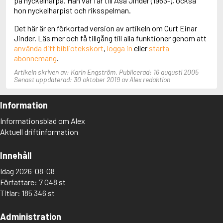
på nyckelharpa. Han var far till Åsa Jinder (1963-), också
Aciman, André
hon nyckelharpist och riksspelman.
Ackebo, Lena
Det här är en förkortad version av artikeln om Curt Einar
Acker, Kathy
Jinder. Läs mer och få tillgång till alla funktioner genom att
Ackroyd, Peter
använda ditt bibliotekskort
,
logga in
eller
starta
Adam de la Halle
abonnemang
.
Adamov, Arthur
Adams, Douglas
Artikeln skriven av: Karin Engström. Publicerad: 16 augusti 2005
Adams, Herbert
Senast uppdaterad: 30 oktober 2019 av Alex redaktion
Adams, Jane
Adams, Richard
Information
Adbåge, Emma
Adbåge, Lisen
Informationsblad om Alex
Adelborg, Ottilia
Aktuell driftinformation
Adichie, Chimamanda Ngozi
Adiga, Aravind
Innehåll
Adler-Olsen, Jussi
Adlerbeth, Gudmund Jöran
Idag 2026-08-08
Adnan, Etel
Författare: 7 048 st
Adolfsson, Eva
Titlar: 185 346 st
Adolfsson, Evert
Adolfsson, Gunnar
Administration
Adolfsson, Josefine