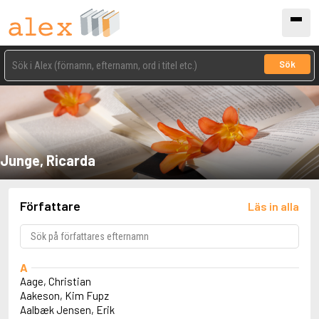
Sök
Junge, Ricarda
Författare
Läs in alla
A
Aage, Christian
Aakeson, Kim Fupz
Aalbæk Jensen, Erik