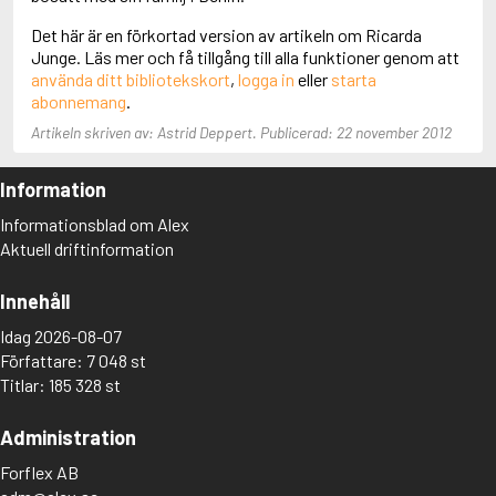
Aciman, André
Det här är en förkortad version av artikeln om Ricarda
Ackebo, Lena
Junge. Läs mer och få tillgång till alla funktioner genom att
Acker, Kathy
använda ditt bibliotekskort
,
logga in
eller
starta
Ackroyd, Peter
abonnemang
.
Adam de la Halle
Adamov, Arthur
Artikeln skriven av: Astrid Deppert. Publicerad: 22 november 2012
Adams, Douglas
Adams, Herbert
Information
Adams, Jane
Adams, Richard
Informationsblad om Alex
Adbåge, Emma
Aktuell driftinformation
Adbåge, Lisen
Adelborg, Ottilia
Innehåll
Adichie, Chimamanda Ngozi
Adiga, Aravind
Idag 2026-08-07
Adler-Olsen, Jussi
Författare: 7 048 st
Adlerbeth, Gudmund Jöran
Titlar: 185 328 st
Adnan, Etel
Adolfsson, Eva
Administration
Adolfsson, Evert
Adolfsson, Gunnar
Forflex AB
Adolfsson, Josefine