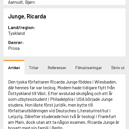
Aamodt, Bjørn
Abani, Christopher
Abbey, Kieran
Junge, Ricarda
Abbot, Anthony
Abbott, John
Land/region:
Abbott, Megan
Tyskland
Abdel-Fattah, Randa
Genrer:
Abdolah, Kader
Prosa
Abé, Kobo
Abedi, Isabel
Abele, Inga
Abgarjan, Narine
Artikel
Titlar
Referenser
Filmatiseringar
Skriv ut
Abish, Walter
Aboulela, Leila
Den tyska författaren Ricarda Junge föddes i Wiesbaden,
Abrahams, Peter (f. 1919)
där hennes far var teolog. Modern hade tidigare flytt från
Abrahams, Peter (f. 1947)
Östtyskland till Väst. Efter avslutad skolgång och ett år
Abrahamson, Emmy
som utbytesstudent i Philadelphia i USA började Junge
Abse, Dannie
studera. Hon läste först juridik, men bytte till
Abu-Jaber, Diana
författarutbildningen vid Deutsches Literaturinstitut i
Abulhawa, Susan
Leipzig. Därefter studerade hon två år teologi i Frankfurt
Aburas, Lone
am Main, dock utan att ta någon examen. Ricarda Junge är
Achebe, Chinua
bosatt med sin familj i Berlin.
Achmatova, Anna