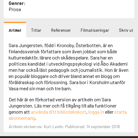
Genrer:
Aciman, André
Prosa
Ackebo, Lena
Acker, Kathy
Ackroyd, Peter
Artikel
Titlar
Referenser
Filmatiseringar
Skriv ut
Adam de la Halle
Adamov, Arthur
Adams, Douglas
Sara Jungersten, född i Kronoby, Österbotten, är en
Adams, Herbert
finlandssvensk författare som även jobbat som både
Adams, Jane
kulturredaktör, lärare och skådespelare. Sara har en
Adams, Richard
politices kandidat i utvecklingspsykologi vid Åbo Akademi
Adbåge, Emma
men har också läst pedagogik och journalistik. Hon är även
Adbåge, Lisen
en populär bloggare och driver bland annat en blogg om
Adelborg, Ottilia
föräldraskap och förlossning. Sara bor i Korsholm utanför
Adichie, Chimamanda Ngozi
Vasa med sin man och tre barn.
Adiga, Aravind
Adler-Olsen, Jussi
Det här är en förkortad version av artikeln om Sara
Adlerbeth, Gudmund Jöran
Jungersten. Läs mer och få tillgång till alla funktioner
Adnan, Etel
genom att
använda ditt bibliotekskort
,
logga in
eller
starta
Adolfsson, Eva
abonnemang
.
Adolfsson, Evert
Artikeln skriven av: Kurt Levlin. Publicerad: 14 september 2016
Adolfsson, Gunnar
Adolfsson, Josefine