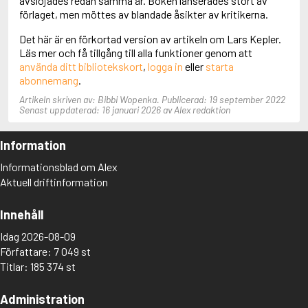
avslöjades redan samma år. Boken lanserades stort av
Adolfsson, Maria
förlaget, men möttes av blandade åsikter av kritikerna.
Adolphsen, Peter
Det här är en förkortad version av artikeln om Lars Kepler.
Läs mer och få tillgång till alla funktioner genom att
använda ditt bibliotekskort
,
logga in
eller
starta
abonnemang
.
Artikeln skriven av: Bibbi Wopenka. Publicerad: 19 september 2022
Senast uppdaterad: 16 januari 2026 av Alex redaktion
Information
Informationsblad om Alex
Aktuell driftinformation
Innehåll
Idag 2026-08-09
Författare: 7 049 st
Titlar: 185 374 st
Administration