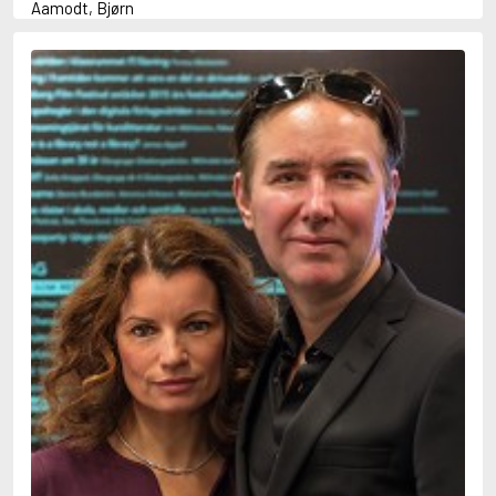
Aamodt, Bjørn
Abani, Christopher
Abbey, Kieran
Abbot, Anthony
Abbott, John
Abbott, Megan
Abdel-Fattah, Randa
Abdolah, Kader
Abé, Kobo
Abedi, Isabel
Abele, Inga
Abgarjan, Narine
Abish, Walter
Aboulela, Leila
Abrahams, Peter (f. 1919)
Abrahams, Peter (f. 1947)
Abrahamson, Emmy
Abse, Dannie
Abu-Jaber, Diana
Abulhawa, Susan
Aburas, Lone
Achebe, Chinua
Achmatova, Anna