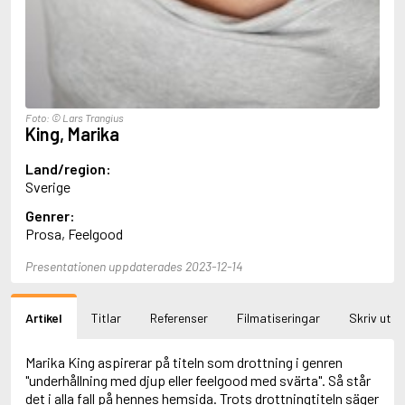
Aciman, André
Ackebo, Lena
Acker, Kathy
Ackroyd, Peter
Adam de la Halle
Adamov, Arthur
Foto: © Lars Trangius
Adams, Douglas
King, Marika
Adams, Herbert
Adams, Jane
Land/region:
Adams, Richard
Sverige
Adbåge, Emma
Genrer:
Adbåge, Lisen
Prosa, Feelgood
Adelborg, Ottilia
Adichie, Chimamanda Ngozi
Presentationen uppdaterades 2023-12-14
Adiga, Aravind
Adler-Olsen, Jussi
Adlerbeth, Gudmund Jöran
Artikel
Titlar
Referenser
Filmatiseringar
Skriv ut
Adnan, Etel
Adolfsson, Eva
Adolfsson, Evert
Marika King aspirerar på titeln som drottning i genren
Adolfsson, Gunnar
"underhållning med djup eller feelgood med svärta". Så står
Adolfsson, Josefine
det i alla fall på hennes hemsida. Trots drottningtiteln säger