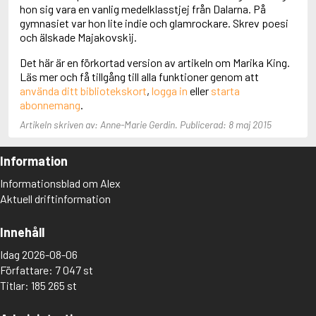
Adolfsson, Maria
hon sig vara en vanlig medelklasstjej från Dalarna. På
Adolphsen, Peter
gymnasiet var hon lite indie och glamrockare. Skrev poesi
och älskade Majakovskij.
Det här är en förkortad version av artikeln om Marika King.
Läs mer och få tillgång till alla funktioner genom att
använda ditt bibliotekskort
,
logga in
eller
starta
abonnemang
.
Artikeln skriven av: Anne-Marie Gerdin. Publicerad: 8 maj 2015
Information
Informationsblad om Alex
Aktuell driftinformation
Innehåll
Idag 2026-08-06
Författare: 7 047 st
Titlar: 185 265 st