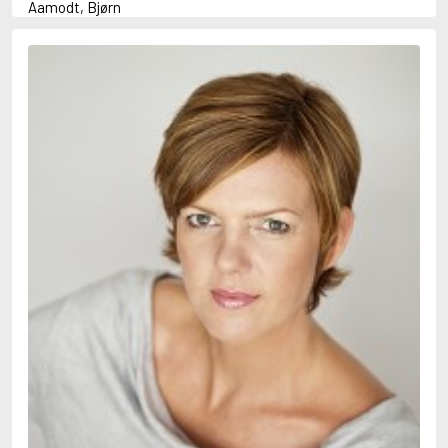
Aamodt, Bjørn
Abani, Christopher
Abbey, Kieran
Abbot, Anthony
Abbott, John
Abbott, Megan
Abdel-Fattah, Randa
Abdolah, Kader
Abé, Kobo
Abedi, Isabel
Abele, Inga
Abgarjan, Narine
Abish, Walter
Aboulela, Leila
Abrahams, Peter (f. 1919)
Abrahams, Peter (f. 1947)
Abrahamson, Emmy
Abse, Dannie
Abu-Jaber, Diana
Abulhawa, Susan
Aburas, Lone
Achebe, Chinua
Achmatova, Anna