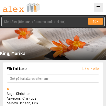
Sök
King, Marika
Författare
Läs in alla
A
Aage, Christian
Aakeson, Kim Fupz
Aalbæk Jensen, Erik