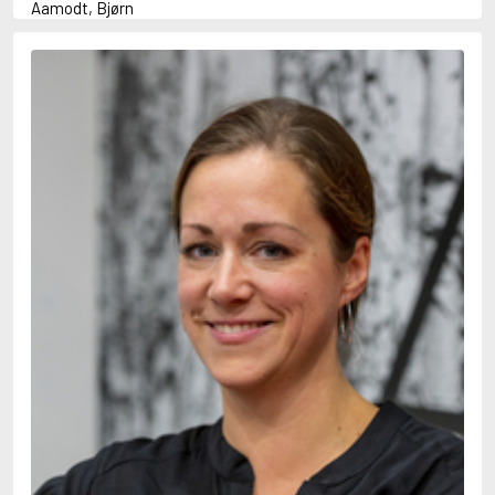
Aamodt, Bjørn
Abani, Christopher
Abbey, Kieran
Abbot, Anthony
Abbott, John
Abbott, Megan
Abdel-Fattah, Randa
Abdolah, Kader
Abé, Kobo
Abedi, Isabel
Abele, Inga
Abgarjan, Narine
Abish, Walter
Aboulela, Leila
Abrahams, Peter (f. 1919)
Abrahams, Peter (f. 1947)
Abrahamson, Emmy
Abse, Dannie
Abu-Jaber, Diana
Abulhawa, Susan
Aburas, Lone
Achebe, Chinua
Achmatova, Anna