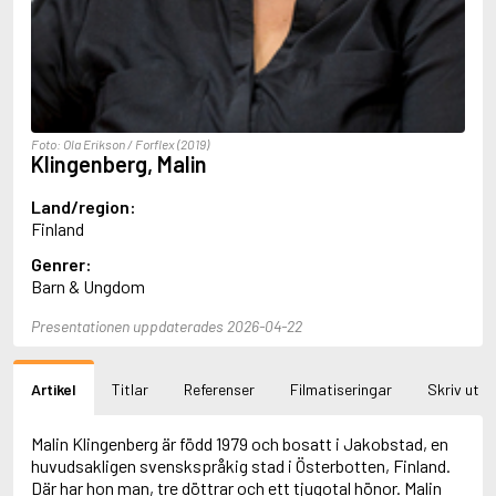
Aciman, André
Ackebo, Lena
Acker, Kathy
Ackroyd, Peter
Adam de la Halle
Adamov, Arthur
Foto: Ola Erikson / Forflex (2019)
Adams, Douglas
Klingenberg, Malin
Adams, Herbert
Adams, Jane
Land/region:
Adams, Richard
Finland
Adbåge, Emma
Genrer:
Adbåge, Lisen
Barn & Ungdom
Adelborg, Ottilia
Adichie, Chimamanda Ngozi
Presentationen uppdaterades 2026-04-22
Adiga, Aravind
Adler-Olsen, Jussi
Adlerbeth, Gudmund Jöran
Artikel
Titlar
Referenser
Filmatiseringar
Skriv ut
Adnan, Etel
Adolfsson, Eva
Adolfsson, Evert
Malin Klingenberg är född 1979 och bosatt i Jakobstad, en
Adolfsson, Gunnar
huvudsakligen svenskspråkig stad i Österbotten, Finland.
Adolfsson, Josefine
Där har hon man, tre döttrar och ett tjugotal hönor. Malin