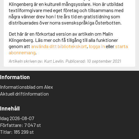
Adolfsson, Maria
Klingenberg är en kulturell mångsysslare. Hon är utbildad
Adolphsen, Peter
textilformgivare med eget företag och tillsammans med
några vänner drev hon i tre års tid en gratistidning som
distribuerades över norra svenskspråkiga Österbotten.
Det här är en förkortad version av artikeln om Malin
Klingenberg. Läs mer och få tillgång till alla funktioner
genom att
använda ditt bibliotekskort
,
logga in
eller
starta
abonnemang
.
Artikeln skriven av: Kurt Levlin. Publicerad: 10 september 2021
Information
Informationsblad om Alex
Aktuell driftinformation
Innehåll
Idag 2026-08-07
Författare: 7 047 st
Titlar: 185 299 st