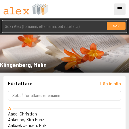
Sök
Klingenberg, Malin
Författare
Läs in alla
A
Aage, Christian
Aakeson, Kim Fupz
Aalbæk Jensen, Erik