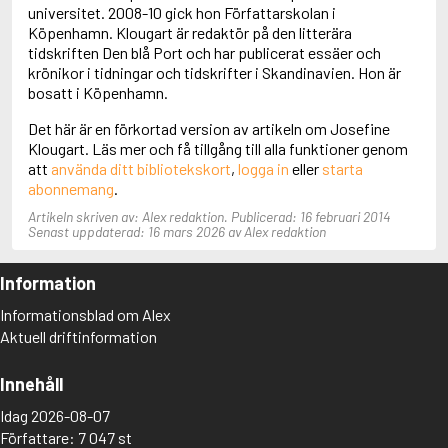
Adolfsson, Maria
universitet. 2008-10 gick hon Författarskolan i
Adolphsen, Peter
Köpenhamn. Klougart är redaktör på den litterära
tidskriften Den blå Port och har publicerat essäer och
krönikor i tidningar och tidskrifter i Skandinavien. Hon är
bosatt i Köpenhamn.
Det här är en förkortad version av artikeln om Josefine
Klougart. Läs mer och få tillgång till alla funktioner genom
att
använda ditt bibliotekskort
,
logga in
eller
starta
abonnemang
.
Artikeln skriven av: Alex redaktion. Publicerad: 16 februari 2014
Senast uppdaterad: 16 mars 2026 av Alex redaktion
Information
Informationsblad om Alex
Aktuell driftinformation
Innehåll
Idag 2026-08-07
Författare: 7 047 st