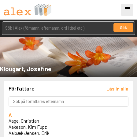
Sök
Klougart, Josefine
Författare
Läs in alla
A
Aage, Christian
Aakeson, Kim Fupz
Aalbæk Jensen, Erik