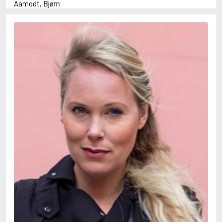
Aamodt, Bjørn
Abani, Christopher
Abbey, Kieran
Abbot, Anthony
Abbott, John
Abbott, Megan
Abdel-Fattah, Randa
Abdolah, Kader
Abé, Kobo
Abedi, Isabel
Abele, Inga
Abgarjan, Narine
Abish, Walter
Aboulela, Leila
Abrahams, Peter (f. 1919)
Abrahams, Peter (f. 1947)
Abrahamson, Emmy
Abse, Dannie
Abu-Jaber, Diana
Abulhawa, Susan
Aburas, Lone
Achebe, Chinua
Achmatova, Anna