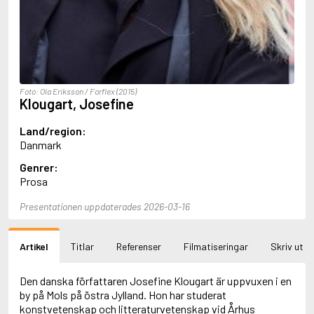
Aciman, André
Ackebo, Lena
Acker, Kathy
Ackroyd, Peter
Adam de la Halle
Adamov, Arthur
Foto: Ola Eriksson / Forflex (2015)
Adams, Douglas
Klougart, Josefine
Adams, Herbert
Adams, Jane
Land/region:
Adams, Richard
Danmark
Adbåge, Emma
Genrer:
Adbåge, Lisen
Prosa
Adelborg, Ottilia
Adichie, Chimamanda Ngozi
Presentationen uppdaterades 2026-03-16
Adiga, Aravind
Adler-Olsen, Jussi
Adlerbeth, Gudmund Jöran
Artikel
Titlar
Referenser
Filmatiseringar
Skriv ut
Adnan, Etel
Adolfsson, Eva
Adolfsson, Evert
Den danska författaren Josefine Klougart är uppvuxen i en
Adolfsson, Gunnar
by på Mols på östra Jylland. Hon har studerat
Adolfsson, Josefine
konstvetenskap och litteraturvetenskap vid Århus