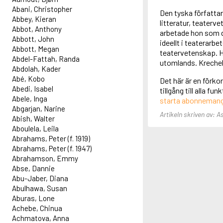
Abani, Christopher
Den tyska författar
Abbey, Kieran
litteratur, teaterv
Abbot, Anthony
arbetade hon som d
Abbott, John
ideellt i teaterarb
Abbott, Megan
teatervetenskap. Ho
Abdel-Fattah, Randa
utomlands. Krechel ä
Abdolah, Kader
Abé, Kobo
Det här är en förko
Abedi, Isabel
tillgång till alla f
Abele, Inga
starta abonneman
Abgarjan, Narine
Artikeln skriven av: A
Abish, Walter
Aboulela, Leila
Abrahams, Peter (f. 1919)
Abrahams, Peter (f. 1947)
Abrahamson, Emmy
Abse, Dannie
Abu-Jaber, Diana
Abulhawa, Susan
Aburas, Lone
Achebe, Chinua
Achmatova, Anna