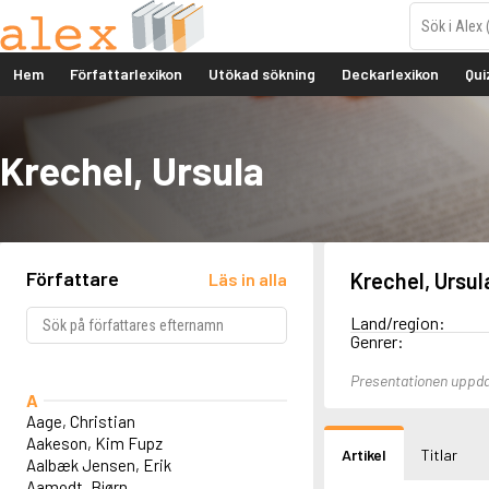
Hem
Författarlexikon
Utökad sökning
Deckarlexikon
Qui
Krechel, Ursula
Författare
Krechel, Ursul
Läs in alla
Land/region:
Genrer:
Presentationen uppda
A
Aage, Christian
Aakeson, Kim Fupz
Artikel
Titlar
Aalbæk Jensen, Erik
Aamodt, Bjørn