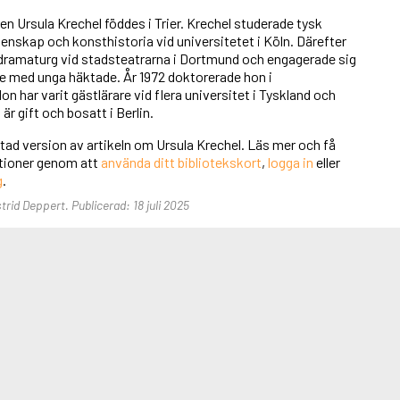
en Ursula Krechel föddes i Trier. Krechel studerade tysk
etenskap och konsthistoria vid universitetet i Köln. Därefter
ramaturg vid stadsteatrarna i Dortmund och engagerade sig
ete med unga häktade. År 1972 doktorerade hon i
n har varit gästlärare vid flera universitet i Tyskland och
r gift och bosatt i Berlin.
rtad version av artikeln om Ursula Krechel. Läs mer och få
unktioner genom att
använda ditt bibliotekskort
,
logga in
eller
g
.
strid Deppert. Publicerad: 18 juli 2025