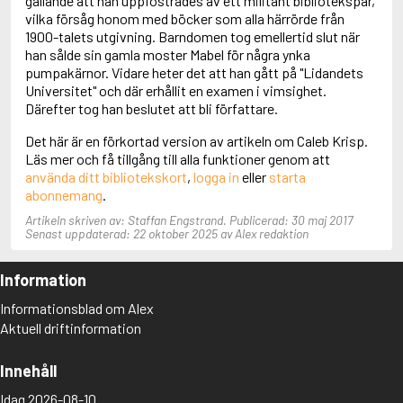
gällande att han uppfostrades av ett militant bibliotekspar,
Aciman, André
vilka försåg honom med böcker som alla härrörde från
Ackebo, Lena
1900-talets utgivning. Barndomen tog emellertid slut när
Acker, Kathy
han sålde sin gamla moster Mabel för några ynka
Ackroyd, Peter
pumpakärnor. Vidare heter det att han gått på "Lidandets
Adam de la Halle
Universitet" och där erhållit en examen i vimsighet.
Adamov, Arthur
Därefter tog han beslutet att bli författare.
Adams, Douglas
Det här är en förkortad version av artikeln om Caleb Krisp.
Adams, Herbert
Läs mer och få tillgång till alla funktioner genom att
Adams, Jane
använda ditt bibliotekskort
,
logga in
eller
starta
Adams, Richard
abonnemang
.
Adbåge, Emma
Adbåge, Lisen
Artikeln skriven av: Staffan Engstrand. Publicerad: 30 maj 2017
Adelborg, Ottilia
Senast uppdaterad: 22 oktober 2025 av Alex redaktion
Adichie, Chimamanda Ngozi
Adiga, Aravind
Information
Adler-Olsen, Jussi
Adlerbeth, Gudmund Jöran
Informationsblad om Alex
Adnan, Etel
Aktuell driftinformation
Adolfsson, Eva
Adolfsson, Evert
Innehåll
Adolfsson, Gunnar
Adolfsson, Josefine
Idag 2026-08-10