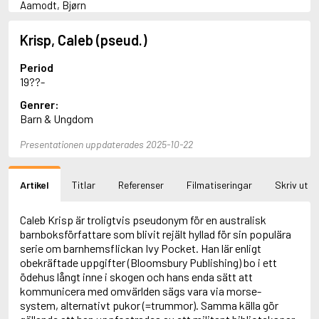
Aamodt, Bjørn
Abani, Christopher
Abbey, Kieran
Krisp, Caleb (pseud.)
Abbot, Anthony
Abbott, John
Period
Abbott, Megan
19??-
Abdel-Fattah, Randa
Genrer:
Abdolah, Kader
Barn & Ungdom
Abé, Kobo
Abedi, Isabel
Presentationen uppdaterades 2025-10-22
Abele, Inga
Abgarjan, Narine
Abish, Walter
Artikel
Titlar
Referenser
Filmatiseringar
Skriv ut
Aboulela, Leila
Abrahams, Peter (f. 1919)
Abrahams, Peter (f. 1947)
Caleb Krisp är troligtvis pseudonym för en australisk
Abrahamson, Emmy
barnboksförfattare som blivit rejält hyllad för sin populära
Abse, Dannie
serie om barnhemsflickan Ivy Pocket. Han lär enligt
Abu-Jaber, Diana
obekräftade uppgifter (Bloomsbury Publishing) bo i ett
Abulhawa, Susan
ödehus långt inne i skogen och hans enda sätt att
Aburas, Lone
kommunicera med omvärlden sägs vara via morse-
Achebe, Chinua
system, alternativt pukor (=trummor). Samma källa gör
Achmatova, Anna