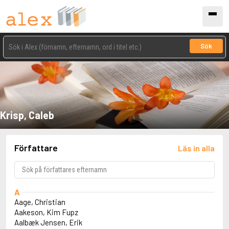
Sök
Krisp, Caleb
Författare
Läs in alla
A
Aage, Christian
Aakeson, Kim Fupz
Aalbæk Jensen, Erik