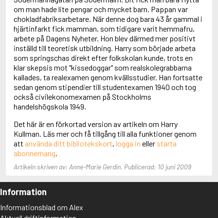
Adolfsson, Maria
om man hade lite pengar och mycket barn. Pappan var
Adolphsen, Peter
chokladfabriksarbetare. När denne dog bara 43 år gammal i
hjärtinfarkt fick mamman, som tidigare varit hemmafru,
arbete på Dagens Nyheter. Hon blev därmed mer positivt
inställd till teoretisk utbildning. Harry som började arbeta
som springschas direkt efter folkskolan kunde, trots en
klar skepsis mot "kissedoggar" som realskolegrabbarna
kallades, ta realexamen genom kvällsstudier. Han fortsatte
sedan genom stipendier till studentexamen 1940 och tog
också civilekonomexamen på Stockholms
handelshögskola 1949.
Det här är en förkortad version av artikeln om Harry
Kullman. Läs mer och få tillgång till alla funktioner genom
att
använda ditt bibliotekskort
,
logga in
eller
starta
abonnemang
.
Artikeln skriven av: Anne-Marie Gerdin. Publicerad: 10 juni 2009
Information
Informationsblad om Alex
Aktuell driftinformation