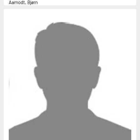
Aamodt, Bjørn
Abani, Christopher
Abbey, Kieran
Abbot, Anthony
Abbott, John
Abbott, Megan
Abdel-Fattah, Randa
Abdolah, Kader
Abé, Kobo
Abedi, Isabel
Abele, Inga
Abgarjan, Narine
Abish, Walter
Aboulela, Leila
Abrahams, Peter (f. 1919)
Abrahams, Peter (f. 1947)
Abrahamson, Emmy
Abse, Dannie
Abu-Jaber, Diana
Abulhawa, Susan
Aburas, Lone
Achebe, Chinua
Achmatova, Anna