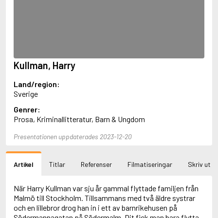
Aciman, André
Ackebo, Lena
Acker, Kathy
Ackroyd, Peter
Adam de la Halle
Adamov, Arthur
Kullman, Harry
Adams, Douglas
Adams, Herbert
Land/region:
Adams, Jane
Sverige
Adams, Richard
Adbåge, Emma
Genrer:
Adbåge, Lisen
Prosa, Kriminallitteratur, Barn & Ungdom
Adelborg, Ottilia
Adichie, Chimamanda Ngozi
Presentationen uppdaterades 2023-12-20
Adiga, Aravind
Adler-Olsen, Jussi
Artikel
Titlar
Referenser
Filmatiseringar
Skriv ut
Adlerbeth, Gudmund Jöran
Adnan, Etel
Adolfsson, Eva
När Harry Kullman var sju år gammal flyttade familjen från
Adolfsson, Evert
Malmö till Stockholm. Tillsammans med två äldre systrar
Adolfsson, Gunnar
och en lillebror drog han in i ett av barnrikehusen på
Adolfsson, Josefine
Södermannagatan på Södermalm. Dit fick man bara flytta