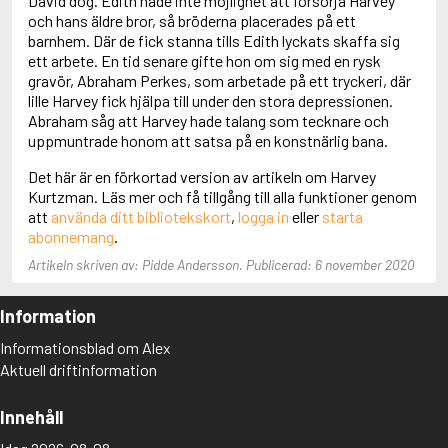
David dog. Edith hade inte möjlighet att försörja Harvey
Aciman, André
och hans äldre bror, så bröderna placerades på ett
Ackebo, Lena
barnhem. Där de fick stanna tills Edith lyckats skaffa sig
Acker, Kathy
ett arbete. En tid senare gifte hon om sig med en rysk
Ackroyd, Peter
gravör, Abraham Perkes, som arbetade på ett tryckeri, där
Adam de la Halle
lille Harvey fick hjälpa till under den stora depressionen.
Adamov, Arthur
Abraham såg att Harvey hade talang som tecknare och
Adams, Douglas
uppmuntrade honom att satsa på en konstnärlig bana.
Adams, Herbert
Det här är en förkortad version av artikeln om Harvey
Adams, Jane
Kurtzman. Läs mer och få tillgång till alla funktioner genom
Adams, Richard
att
använda ditt bibliotekskort
,
logga in
eller
starta
Adbåge, Emma
abonnemang
.
Adbåge, Lisen
Adelborg, Ottilia
Artikeln skriven av: Pidde Andersson. Publicerad: 6 november 2020
Adichie, Chimamanda Ngozi
Adiga, Aravind
Information
Adler-Olsen, Jussi
Adlerbeth, Gudmund Jöran
Informationsblad om Alex
Adnan, Etel
Aktuell driftinformation
Adolfsson, Eva
Adolfsson, Evert
Innehåll
Adolfsson, Gunnar
Adolfsson, Josefine