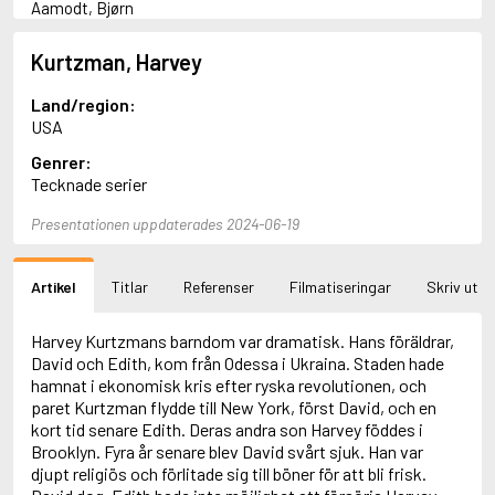
Aamodt, Bjørn
Abani, Christopher
Abbey, Kieran
Kurtzman, Harvey
Abbot, Anthony
Abbott, John
Land/region:
Abbott, Megan
USA
Abdel-Fattah, Randa
Genrer:
Abdolah, Kader
Tecknade serier
Abé, Kobo
Abedi, Isabel
Presentationen uppdaterades 2024-06-19
Abele, Inga
Abgarjan, Narine
Abish, Walter
Artikel
Titlar
Referenser
Filmatiseringar
Skriv ut
Aboulela, Leila
Abrahams, Peter (f. 1919)
Abrahams, Peter (f. 1947)
Harvey Kurtzmans barndom var dramatisk. Hans föräldrar,
Abrahamson, Emmy
David och Edith, kom från Odessa i Ukraina. Staden hade
Abse, Dannie
hamnat i ekonomisk kris efter ryska revolutionen, och
Abu-Jaber, Diana
paret Kurtzman flydde till New York, först David, och en
Abulhawa, Susan
kort tid senare Edith. Deras andra son Harvey föddes i
Aburas, Lone
Brooklyn. Fyra år senare blev David svårt sjuk. Han var
Achebe, Chinua
djupt religiös och förlitade sig till böner för att bli frisk.
Achmatova, Anna