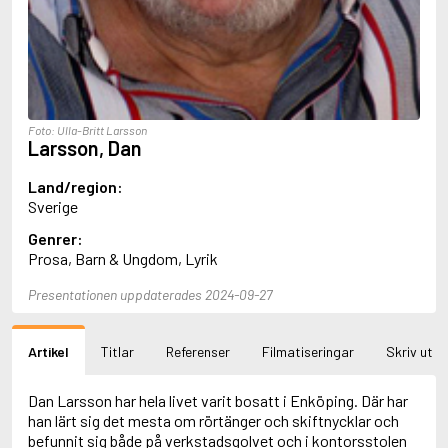
Aciman, André
Ackebo, Lena
Acker, Kathy
Ackroyd, Peter
Adam de la Halle
Adamov, Arthur
Foto: Ulla-Britt Larsson
Adams, Douglas
Larsson, Dan
Adams, Herbert
Adams, Jane
Land/region:
Adams, Richard
Sverige
Adbåge, Emma
Genrer:
Adbåge, Lisen
Prosa, Barn & Ungdom, Lyrik
Adelborg, Ottilia
Adichie, Chimamanda Ngozi
Presentationen uppdaterades 2024-09-27
Adiga, Aravind
Adler-Olsen, Jussi
Adlerbeth, Gudmund Jöran
Artikel
Titlar
Referenser
Filmatiseringar
Skriv ut
Adnan, Etel
Adolfsson, Eva
Adolfsson, Evert
Dan Larsson har hela livet varit bosatt i Enköping. Där har
Adolfsson, Gunnar
han lärt sig det mesta om rörtänger och skiftnycklar och
Adolfsson, Josefine
befunnit sig både på verkstadsgolvet och i kontorsstolen