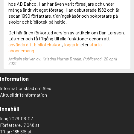
Adolfsson, Maria
hos AB Bahco. Han har även varit försäljare och under
Adolphsen, Peter
många år drivit eget företag. Han debuterade 1982 och är
sedan 1990 författare, tidningskåsör och bokpratare på
skolor och bibliotek på heltid.
Det här är en förkortad version av artikeln om Dan Larsson.
Läs mer och få tillgång till alla funktioner genom att
använda ditt bibliotekskort
,
logga in
eller
starta
abonnemang
.
Artikeln skriven av: Kristina Murray Brodin. Publicerad: 20 april
2021
Information
Informationsblad om Alex
Aktuell driftinformation
Innehåll
Idag 2026-08-07
Författare: 7 048 st
Titlar: 185 315 st