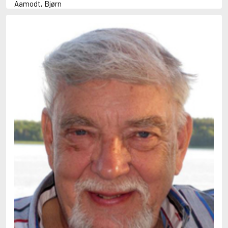
Aamodt, Bjørn
Abani, Christopher
Abbey, Kieran
Abbot, Anthony
Abbott, John
Abbott, Megan
Abdel-Fattah, Randa
Abdolah, Kader
Abé, Kobo
Abedi, Isabel
Abele, Inga
Abgarjan, Narine
Abish, Walter
Aboulela, Leila
Abrahams, Peter (f. 1919)
Abrahams, Peter (f. 1947)
Abrahamson, Emmy
Abse, Dannie
Abu-Jaber, Diana
Abulhawa, Susan
Aburas, Lone
Achebe, Chinua
Achmatova, Anna