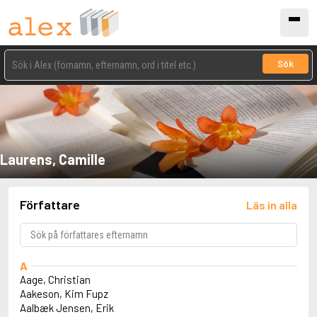
Sök
Laurens, Camille
Författare
Läs in alla
A
Aage, Christian
Aakeson, Kim Fupz
Aalbæk Jensen, Erik