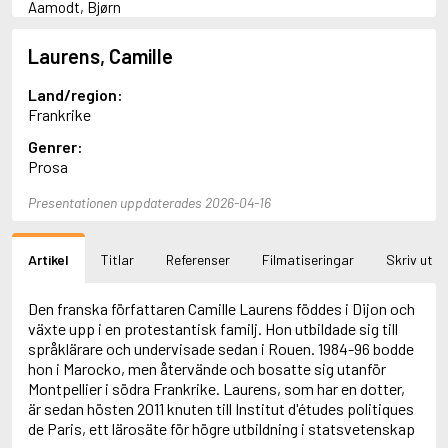
Aamodt, Bjørn
Abani, Christopher
Abbey, Kieran
Laurens, Camille
Abbot, Anthony
Abbott, John
Land/region:
Abbott, Megan
Frankrike
Abdel-Fattah, Randa
Genrer:
Abdolah, Kader
Prosa
Abé, Kobo
Abedi, Isabel
Presentationen uppdaterades 2026-04-16
Abele, Inga
Abgarjan, Narine
Abish, Walter
Artikel
Titlar
Referenser
Filmatiseringar
Skriv ut
Aboulela, Leila
Abrahams, Peter (f. 1919)
Abrahams, Peter (f. 1947)
Den franska författaren Camille Laurens föddes i Dijon och
Abrahamson, Emmy
växte upp i en protestantisk familj. Hon utbildade sig till
Abse, Dannie
språklärare och undervisade sedan i Rouen. 1984-96 bodde
Abu-Jaber, Diana
hon i Marocko, men återvände och bosatte sig utanför
Abulhawa, Susan
Montpellier i södra Frankrike. Laurens, som har en dotter,
Aburas, Lone
är sedan hösten 2011 knuten till Institut d'études politiques
Achebe, Chinua
de Paris, ett lärosäte för högre utbildning i statsvetenskap
Achmatova, Anna