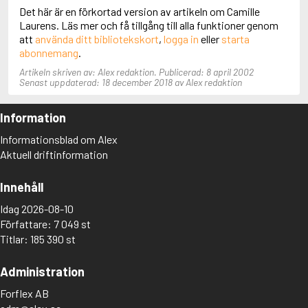
Det här är en förkortad version av artikeln om Camille
Aciman, André
Laurens. Läs mer och få tillgång till alla funktioner genom
Ackebo, Lena
att
använda ditt bibliotekskort
,
logga in
eller
starta
Acker, Kathy
abonnemang
.
Ackroyd, Peter
Adam de la Halle
Artikeln skriven av: Alex redaktion. Publicerad: 8 april 2002
Adamov, Arthur
Senast uppdaterad: 18 december 2018 av Alex redaktion
Adams, Douglas
Adams, Herbert
Information
Adams, Jane
Adams, Richard
Informationsblad om Alex
Adbåge, Emma
Aktuell driftinformation
Adbåge, Lisen
Adelborg, Ottilia
Innehåll
Adichie, Chimamanda Ngozi
Adiga, Aravind
Idag 2026-08-10
Adler-Olsen, Jussi
Författare: 7 049 st
Adlerbeth, Gudmund Jöran
Titlar: 185 390 st
Adnan, Etel
Adolfsson, Eva
Administration
Adolfsson, Evert
Adolfsson, Gunnar
Forflex AB
Adolfsson, Josefine