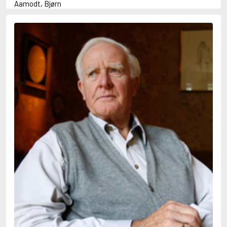
Aamodt, Bjørn
Abani, Christopher
Abbey, Kieran
Abbot, Anthony
Abbott, John
Abbott, Megan
Abdel-Fattah, Randa
Abdolah, Kader
Abé, Kobo
Abedi, Isabel
Abele, Inga
Abgarjan, Narine
Abish, Walter
Aboulela, Leila
Abrahams, Peter (f. 1919)
Abrahams, Peter (f. 1947)
Abrahamson, Emmy
Abse, Dannie
Abu-Jaber, Diana
Abulhawa, Susan
Aburas, Lone
Achebe, Chinua
Achmatova, Anna