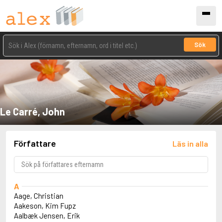
Sök
Le Carré, John
Författare
Läs in alla
A
Aage, Christian
Aakeson, Kim Fupz
Aalbæk Jensen, Erik