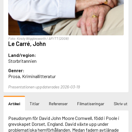
Aciman, André
Ackebo, Lena
Acker, Kathy
Ackroyd, Peter
Adam de la Halle
Adamov, Arthur
Foto: Kirsty Wigglesworth / AP/TT (2008)
Adams, Douglas
Le Carré, John
Adams, Herbert
Adams, Jane
Land/region:
Adams, Richard
Storbritannien
Adbåge, Emma
Genrer:
Adbåge, Lisen
Prosa, Kriminallitteratur
Adelborg, Ottilia
Adichie, Chimamanda Ngozi
Presentationen uppdaterades 2026-03-19
Adiga, Aravind
Adler-Olsen, Jussi
Adlerbeth, Gudmund Jöran
Artikel
Titlar
Referenser
Filmatiseringar
Skriv ut
Adnan, Etel
Adolfsson, Eva
Adolfsson, Evert
Pseudonym för David John Moore Cornwell, född i Poole i
Adolfsson, Gunnar
grevskapet Dorset, England. David växte upp under
Adolfsson, Josefine
problematiska hemförhållanden. Medan fadern avtjänade