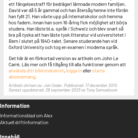
Adolfsson, Maria
ett fängelsestraff för bedrägeri lämnade modern familjen.
Adolphsen, Peter
David var då 5 år gammal och han återsåg henne inte förrän
han fyllt 21. Han växte upp på internatskolor och hemma
hos fadern, innan han som 16-åring fick möjlighet att börja
studera. Han läste bl.a. språk i Schweiz och blev snart så
bra på tyska att han läste tysk litteratur vid universitetet i
Bern i slutet på 1940-talet. Senare studerande han vid
Oxford University och tog en examen i moderna språk.
Det här är en förkortad version av artikeln om John Le
Carré. Läs mer och få tillgång till alla funktioner genom att
använda ditt bibliotekskort
,
logga in
eller
starta
abonnemang
.
Artikeln skriven av: Jan Ceder. Publicerad: 17 december 2010
Senast uppdaterad: 28 september 2023 av Tony Samuelsson
Information
Informationsblad om Alex
Aktuell driftinformation
Innehåll