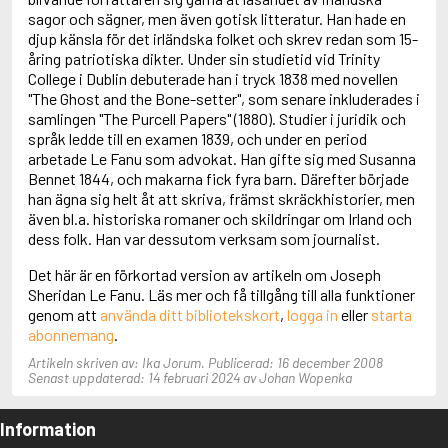
Adolfsson, Maria
sagor och sägner, men även gotisk litteratur. Han hade en
Adolphsen, Peter
djup känsla för det irländska folket och skrev redan som 15-
åring patriotiska dikter. Under sin studietid vid Trinity
College i Dublin debuterade han i tryck 1838 med novellen
"The Ghost and the Bone-setter", som senare inkluderades i
samlingen "The Purcell Papers" (1880). Studier i juridik och
språk ledde till en examen 1839, och under en period
arbetade Le Fanu som advokat. Han gifte sig med Susanna
Bennet 1844, och makarna fick fyra barn. Därefter började
han ägna sig helt åt att skriva, främst skräckhistorier, men
även bl.a. historiska romaner och skildringar om Irland och
dess folk. Han var dessutom verksam som journalist.
Det här är en förkortad version av artikeln om Joseph
Sheridan Le Fanu. Läs mer och få tillgång till alla funktioner
genom att
använda ditt bibliotekskort
,
logga in
eller
starta
abonnemang
.
Artikeln skriven av: Ika Jorum. Publicerad: 16 december 2008
Senast uppdaterad: 14 februari 2024 av Johan Wopenka
Information