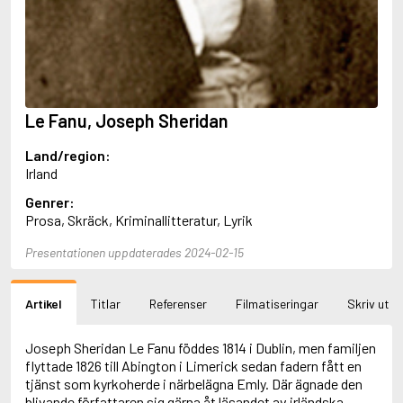
Aciman, André
Ackebo, Lena
Acker, Kathy
Ackroyd, Peter
Adam de la Halle
Adamov, Arthur
Le Fanu, Joseph Sheridan
Adams, Douglas
Adams, Herbert
Land/region:
Adams, Jane
Irland
Adams, Richard
Adbåge, Emma
Genrer:
Adbåge, Lisen
Prosa, Skräck, Kriminallitteratur, Lyrik
Adelborg, Ottilia
Adichie, Chimamanda Ngozi
Presentationen uppdaterades 2024-02-15
Adiga, Aravind
Adler-Olsen, Jussi
Artikel
Titlar
Referenser
Filmatiseringar
Skriv ut
Adlerbeth, Gudmund Jöran
Adnan, Etel
Adolfsson, Eva
Joseph Sheridan Le Fanu föddes 1814 i Dublin, men familjen
Adolfsson, Evert
flyttade 1826 till Abington i Limerick sedan fadern fått en
Adolfsson, Gunnar
tjänst som kyrkoherde i närbelägna Emly. Där ägnade den
Adolfsson, Josefine
blivande författaren sig gärna åt läsandet av irländska