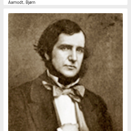
Aamodt, Bjørn
Abani, Christopher
Abbey, Kieran
Abbot, Anthony
Abbott, John
Abbott, Megan
Abdel-Fattah, Randa
Abdolah, Kader
Abé, Kobo
Abedi, Isabel
Abele, Inga
Abgarjan, Narine
Abish, Walter
Aboulela, Leila
Abrahams, Peter (f. 1919)
Abrahams, Peter (f. 1947)
Abrahamson, Emmy
Abse, Dannie
Abu-Jaber, Diana
Abulhawa, Susan
Aburas, Lone
Achebe, Chinua
Achmatova, Anna