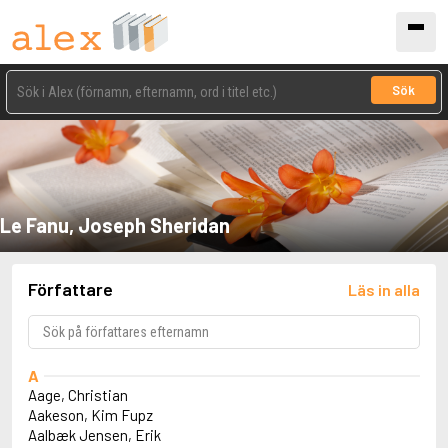
Sök
Le Fanu, Joseph Sheridan
Författare
Läs in alla
A
Aage, Christian
Aakeson, Kim Fupz
Aalbæk Jensen, Erik