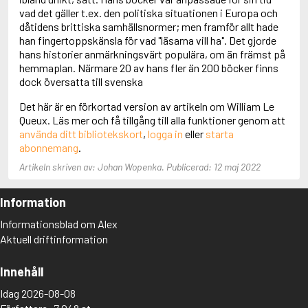
Adolfsson, Maria
vad det gäller t.ex. den politiska situationen i Europa och
Adolphsen, Peter
dåtidens brittiska samhällsnormer; men framför allt hade
han fingertoppskänsla för vad "läsarna vill ha". Det gjorde
hans historier anmärkningsvärt populära, om än främst på
hemmaplan. Närmare 20 av hans fler än 200 böcker finns
dock översatta till svenska
Det här är en förkortad version av artikeln om William Le
Queux. Läs mer och få tillgång till alla funktioner genom att
använda ditt bibliotekskort
,
logga in
eller
starta
abonnemang
.
Artikeln skriven av: Johan Wopenka. Publicerad: 12 maj 2022
Information
Informationsblad om Alex
Aktuell driftinformation
Innehåll
Idag 2026-08-08