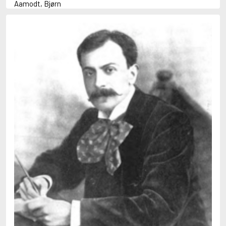
Aamodt, Bjørn
Abani, Christopher
Abbey, Kieran
Abbot, Anthony
Abbott, John
Abbott, Megan
Abdel-Fattah, Randa
Abdolah, Kader
Abé, Kobo
Abedi, Isabel
Abele, Inga
Abgarjan, Narine
Abish, Walter
Aboulela, Leila
Abrahams, Peter (f. 1919)
Abrahams, Peter (f. 1947)
Abrahamson, Emmy
Abse, Dannie
Abu-Jaber, Diana
Abulhawa, Susan
Aburas, Lone
Achebe, Chinua
Achmatova, Anna