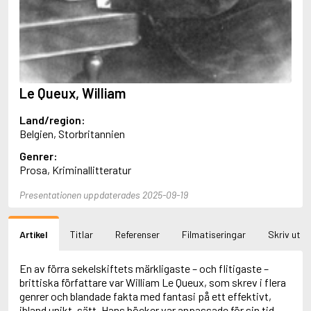
Aciman, André
Ackebo, Lena
Acker, Kathy
Ackroyd, Peter
Adam de la Halle
Adamov, Arthur
Le Queux, William
Adams, Douglas
Adams, Herbert
Land/region:
Adams, Jane
Belgien, Storbritannien
Adams, Richard
Adbåge, Emma
Genrer:
Adbåge, Lisen
Prosa, Kriminallitteratur
Adelborg, Ottilia
Adichie, Chimamanda Ngozi
Presentationen uppdaterades 2025-09-19
Adiga, Aravind
Adler-Olsen, Jussi
Artikel
Titlar
Referenser
Filmatiseringar
Skriv ut
Adlerbeth, Gudmund Jöran
Adnan, Etel
Adolfsson, Eva
En av förra sekelskiftets märkligaste – och flitigaste –
Adolfsson, Evert
brittiska författare var William Le Queux, som skrev i flera
Adolfsson, Gunnar
genrer och blandade fakta med fantasi på ett effektivt,
Adolfsson, Josefine
ibland unikt, sätt. Hans böcker var anpassade för sin tid