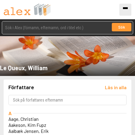
Sök
Le Queux, William
Författare
Läs in alla
A
Aage, Christian
Aakeson, Kim Fupz
Aalbæk Jensen, Erik