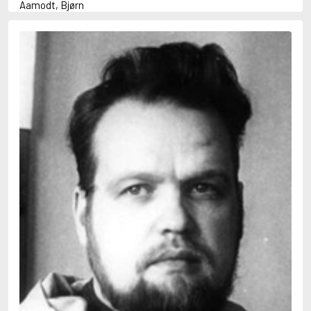
Aamodt, Bjørn
Abani, Christopher
Abbey, Kieran
Abbot, Anthony
Abbott, John
Abbott, Megan
Abdel-Fattah, Randa
Abdolah, Kader
Abé, Kobo
Abedi, Isabel
Abele, Inga
Abgarjan, Narine
Abish, Walter
Aboulela, Leila
Abrahams, Peter (f. 1919)
Abrahams, Peter (f. 1947)
Abrahamson, Emmy
Abse, Dannie
Abu-Jaber, Diana
Abulhawa, Susan
Aburas, Lone
Achebe, Chinua
Achmatova, Anna