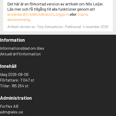
Adolfsson, Maria
Det här är en förkortad version av artikeln om Nils Leijer.
Adolphsen, Peter
Läs mer och få tillgång till alla funktioner genom att
använda ditt bibliotekskort
,
logga in
eller
starta
abonnemang
.
Artikeln skriven av: Tony Samuelsson. Publicerad: 4 november 2020
Information
Informationsblad om Alex
Aktuell driftinformation
Innehåll
Idag 2026-08-06
Författare: 7 047 st
Titlar: 185 254 st
Administration
Forflex AB
adm@alex.se