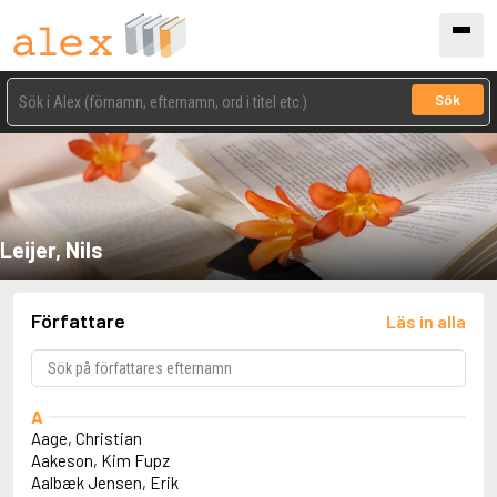
Sök
Leijer, Nils
Författare
Läs in alla
A
Aage, Christian
Aakeson, Kim Fupz
Aalbæk Jensen, Erik