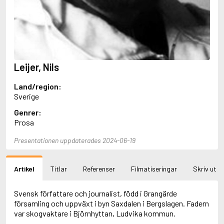
Aciman, André
Ackebo, Lena
Acker, Kathy
Ackroyd, Peter
Adam de la Halle
Adamov, Arthur
Leijer, Nils
Adams, Douglas
Adams, Herbert
Land/region:
Adams, Jane
Sverige
Adams, Richard
Adbåge, Emma
Genrer:
Adbåge, Lisen
Prosa
Adelborg, Ottilia
Adichie, Chimamanda Ngozi
Presentationen uppdaterades 2024-06-19
Adiga, Aravind
Adler-Olsen, Jussi
Artikel
Titlar
Referenser
Filmatiseringar
Skriv ut
Adlerbeth, Gudmund Jöran
Adnan, Etel
Adolfsson, Eva
Svensk författare och journalist, född i Grangärde
Adolfsson, Evert
församling och uppväxt i byn Saxdalen i Bergslagen. Fadern
Adolfsson, Gunnar
var skogvaktare i Björnhyttan, Ludvika kommun.
Adolfsson, Josefine