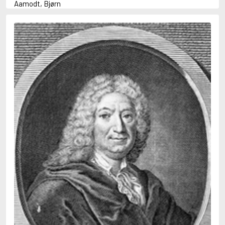
Aamodt, Bjørn
Abani, Christopher
Abbey, Kieran
Abbot, Anthony
Abbott, John
Abbott, Megan
Abdel-Fattah, Randa
Abdolah, Kader
Abé, Kobo
Abedi, Isabel
Abele, Inga
Abgarjan, Narine
Abish, Walter
Aboulela, Leila
Abrahams, Peter (f. 1919)
Abrahams, Peter (f. 1947)
Abrahamson, Emmy
Abse, Dannie
Abu-Jaber, Diana
Abulhawa, Susan
Aburas, Lone
Achebe, Chinua
Achmatova, Anna