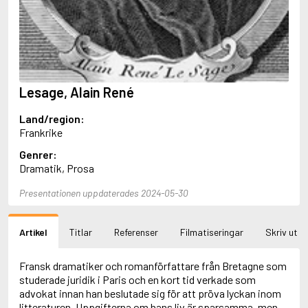
Aciman, André
Ackebo, Lena
Acker, Kathy
Ackroyd, Peter
Adam de la Halle
Adamov, Arthur
Lesage, Alain René
Adams, Douglas
Adams, Herbert
Land/region:
Adams, Jane
Frankrike
Adams, Richard
Adbåge, Emma
Genrer:
Adbåge, Lisen
Dramatik, Prosa
Adelborg, Ottilia
Adichie, Chimamanda Ngozi
Presentationen uppdaterades 2024-05-30
Adiga, Aravind
Adler-Olsen, Jussi
Artikel
Titlar
Referenser
Filmatiseringar
Skriv ut
Adlerbeth, Gudmund Jöran
Adnan, Etel
Adolfsson, Eva
Fransk dramatiker och romanförfattare från Bretagne som
Adolfsson, Evert
studerade juridik i Paris och en kort tid verkade som
Adolfsson, Gunnar
advokat innan han beslutade sig för att pröva lyckan inom
Adolfsson, Josefine
litteraturen. Uppgifterna om hans liv är sparsamma, men