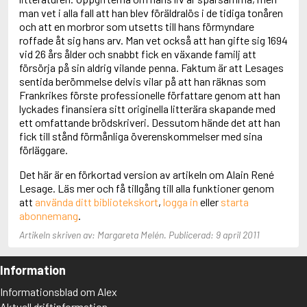
Adolfsson, Maria
man vet i alla fall att han blev föräldralös i de tidiga tonåren
Adolphsen, Peter
och att en morbror som utsetts till hans förmyndare
roffade åt sig hans arv. Man vet också att han gifte sig 1694
vid 26 års ålder och snabbt fick en växande familj att
försörja på sin aldrig vilande penna. Faktum är att Lesages
sentida berömmelse delvis vilar på att han räknas som
Frankrikes förste professionelle författare genom att han
lyckades finansiera sitt originella litterära skapande med
ett omfattande brödskriveri. Dessutom hände det att han
fick till stånd förmånliga överenskommelser med sina
förläggare.
Det här är en förkortad version av artikeln om Alain René
Lesage. Läs mer och få tillgång till alla funktioner genom
att
använda ditt bibliotekskort
,
logga in
eller
starta
abonnemang
.
Artikeln skriven av: Margareta Melén. Publicerad: 9 april 2011
Information
Informationsblad om Alex
Aktuell driftinformation