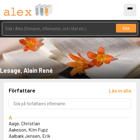
Sök
Lesage, Alain René
Författare
Läs in alla
A
Aage, Christian
Aakeson, Kim Fupz
Aalbæk Jensen, Erik