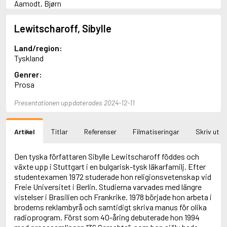
Aamodt, Bjørn
Abani, Christopher
Abbey, Kieran
Lewitscharoff, Sibylle
Abbot, Anthony
Abbott, John
Land/region:
Abbott, Megan
Tyskland
Abdel-Fattah, Randa
Genrer:
Abdolah, Kader
Prosa
Abé, Kobo
Abedi, Isabel
Presentationen uppdaterades 2024-12-11
Abele, Inga
Abgarjan, Narine
Abish, Walter
Artikel
Titlar
Referenser
Filmatiseringar
Skriv ut
Aboulela, Leila
Abrahams, Peter (f. 1919)
Abrahams, Peter (f. 1947)
Den tyska författaren Sibylle Lewitscharoff föddes och
Abrahamson, Emmy
växte upp i Stuttgart i en bulgarisk-tysk läkarfamilj. Efter
Abse, Dannie
studentexamen 1972 studerade hon religionsvetenskap vid
Abu-Jaber, Diana
Freie Universitet i Berlin. Studierna varvades med längre
Abulhawa, Susan
vistelser i Brasilien och Frankrike. 1978 började hon arbeta i
Aburas, Lone
broderns reklambyrå och samtidigt skriva manus för olika
Achebe, Chinua
radioprogram. Först som 40-åring debuterade hon 1994
Achmatova, Anna