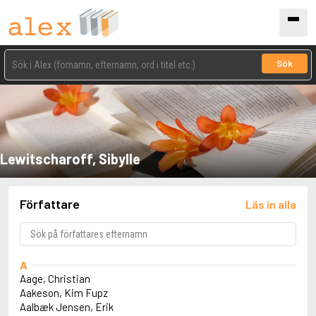
Sök
Lewitscharoff, Sibylle
Författare
Läs in alla
A
Aage, Christian
Aakeson, Kim Fupz
Aalbæk Jensen, Erik