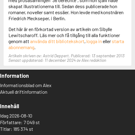
med prosasamlingen "36 Gerechte", som hon själv hade
Aciman, André
skapat illustrationerna till. Sedan dess publicerade hon
Ackebo, Lena
romaner, noveller samt essäer. Hon levde med konstnären
Acker, Kathy
Friedrich Meckseper, i Berlin.
Ackroyd, Peter
Det här är en förkortad version av artikeln om Sibylle
Adam de la Halle
Lewitscharoff. Läs mer och få tillgång till alla funktioner
Adamov, Arthur
genom att
använda ditt bibliotekskort
,
logga in
eller
starta
Adams, Douglas
abonnemang
.
Adams, Herbert
Adams, Jane
Artikeln skriven av: Astrid Deppert. Publicerad: 13 september 2013
Adams, Richard
Senast uppdaterad: 11 december 2024 av Alex redaktion
Adbåge, Emma
Adbåge, Lisen
Information
Adelborg, Ottilia
Adichie, Chimamanda Ngozi
Informationsblad om Alex
Adiga, Aravind
Aktuell driftinformation
Adler-Olsen, Jussi
Adlerbeth, Gudmund Jöran
Innehåll
Adnan, Etel
Adolfsson, Eva
Idag 2026-08-10
Adolfsson, Evert
Författare: 7 049 st
Adolfsson, Gunnar
Titlar: 185 374 st
Adolfsson, Josefine