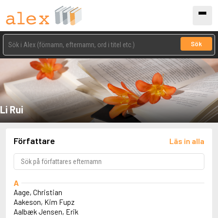
Sök
Li Rui
Författare
Läs in alla
A
Aage, Christian
Aakeson, Kim Fupz
Aalbæk Jensen, Erik