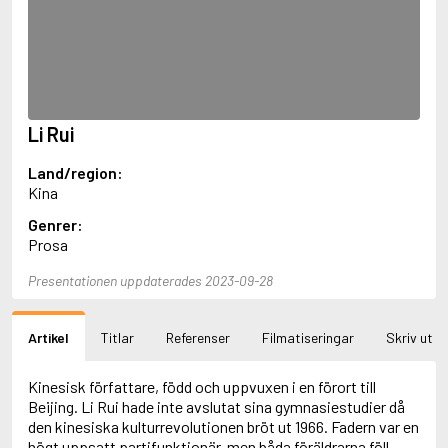
Aciman, André
Ackebo, Lena
Acker, Kathy
Ackroyd, Peter
Adam de la Halle
Adamov, Arthur
Li Rui
Adams, Douglas
Adams, Herbert
Land/region:
Adams, Jane
Kina
Adams, Richard
Adbåge, Emma
Genrer:
Adbåge, Lisen
Prosa
Adelborg, Ottilia
Adichie, Chimamanda Ngozi
Presentationen uppdaterades 2023-09-28
Adiga, Aravind
Adler-Olsen, Jussi
Artikel
Titlar
Referenser
Filmatiseringar
Skriv ut
Adlerbeth, Gudmund Jöran
Adnan, Etel
Adolfsson, Eva
Kinesisk författare, född och uppvuxen i en förort till
Adolfsson, Evert
Beijing. Li Rui hade inte avslutat sina gymnasiestudier då
Adolfsson, Gunnar
den kinesiska kulturrevolutionen bröt ut 1966. Fadern var en
Adolfsson, Josefine
högt uppsatt partifunktionär, men båda föräldrarna föll