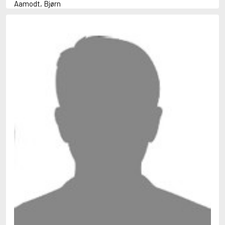
Aamodt, Bjørn
Abani, Christopher
Abbey, Kieran
Abbot, Anthony
Abbott, John
Abbott, Megan
Abdel-Fattah, Randa
Abdolah, Kader
Abé, Kobo
Abedi, Isabel
Abele, Inga
Abgarjan, Narine
Abish, Walter
Aboulela, Leila
Abrahams, Peter (f. 1919)
Abrahams, Peter (f. 1947)
Abrahamson, Emmy
Abse, Dannie
Abu-Jaber, Diana
Abulhawa, Susan
Aburas, Lone
Achebe, Chinua
Achmatova, Anna