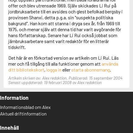
Adolfsson, Maria
offer och blev utrensade 1969. Själv skickades Li Rui på
Adolphsen, Peter
jordbruksarbete till en avsides och glest befolkad bergsby i
provinsen Shanxi, detta p.g.a. sin "suspekta politiska
bakgrund". Han kom att stanna i dryga sex år, från 1969 till
1975, och menar själv att denna tid har varit avgörande för
hans författarskap. Senare har Li Rui också jobbat som
järnbruksarbetare samt varit redaktör för en litterär
tidskrift.
Det här är en förkortad version av artikeln om Li Rui. Läs
mer och få tillgång till alla funktioner genom att
använda
ditt bibliotekskort
,
logga in
eller
starta abonnemang
.
Artikeln skriven av: Alex redaktion. Publicerad: 15 september 2004
Senast uppdaterad: 19 februari 2008 av Alex redaktion
Information
Informationsblad om Alex
Aktuell driftinformation
Innehåll