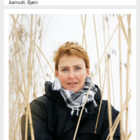
Aamodt, Bjørn
Abani, Christopher
Abbey, Kieran
Abbot, Anthony
Abbott, John
Abbott, Megan
Abdel-Fattah, Randa
Abdolah, Kader
Abé, Kobo
Abedi, Isabel
Abele, Inga
Abgarjan, Narine
Abish, Walter
Aboulela, Leila
Abrahams, Peter (f. 1919)
Abrahams, Peter (f. 1947)
Abrahamson, Emmy
Abse, Dannie
Abu-Jaber, Diana
Abulhawa, Susan
Aburas, Lone
Achebe, Chinua
Achmatova, Anna