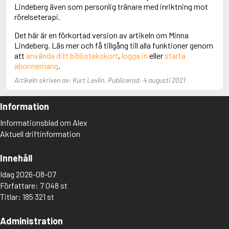
Adolfsson, Maria
Lindeberg även som personlig tränare med inriktning mot
Adolphsen, Peter
rörelseterapi.
Det här är en förkortad version av artikeln om Minna
Lindeberg. Läs mer och få tillgång till alla funktioner genom
att
använda ditt bibliotekskort
,
logga in
eller
starta
abonnemang
.
Artikeln skriven av: Kurt Levlin. Publicerad: 4 augusti 2021
Information
Informationsblad om Alex
Aktuell driftinformation
Innehåll
Idag 2026-08-07
Författare: 7 048 st
Titlar: 185 321 st
Administration