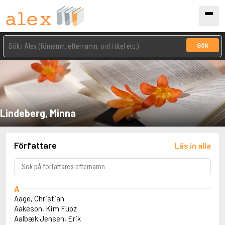
Sök
Lindeberg, Minna
Författare
Läs in alla
A
Aage, Christian
Aakeson, Kim Fupz
Aalbæk Jensen, Erik