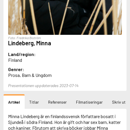
Aciman, André
Ackebo, Lena
Acker, Kathy
Ackroyd, Peter
Adam de la Halle
Adamov, Arthur
Foto: Fredrika Biström
Adams, Douglas
Lindeberg, Minna
Adams, Herbert
Adams, Jane
Land/region:
Adams, Richard
Finland
Adbåge, Emma
Genrer:
Adbåge, Lisen
Prosa, Barn & Ungdom
Adelborg, Ottilia
Adichie, Chimamanda Ngozi
Presentationen uppdaterades 2023-07-14
Adiga, Aravind
Adler-Olsen, Jussi
Adlerbeth, Gudmund Jöran
Artikel
Titlar
Referenser
Filmatiseringar
Skriv ut
Adnan, Etel
Adolfsson, Eva
Adolfsson, Evert
Minna Lindeberg är en finlandssvensk författare bosatt i
Adolfsson, Gunnar
Sjundeå i södra Finland. Hon är gift och har sex barn, katter
Adolfsson, Josefine
och kaniner. Förutom att skriva böcker jobbar Minna