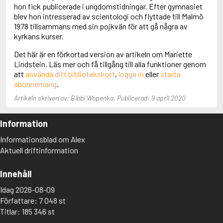
Adolfsson, Maria
hon fick publicerade i ungdomstidningar. Efter gymnasiet
Adolphsen, Peter
blev hon intresserad av scientologi och flyttade till Malmö
1978 tillsammans med sin pojkvän för att gå några av
kyrkans kurser.
Det här är en förkortad version av artikeln om Mariette
Lindstein. Läs mer och få tillgång till alla funktioner genom
att
använda ditt bibliotekskort
,
logga in
eller
starta
abonnemang
.
Artikeln skriven av: Bibbi Wopenka. Publicerad: 9 april 2020
Information
Informationsblad om Alex
Aktuell driftinformation
Innehåll
Idag 2026-08-09
Författare: 7 048 st
Titlar: 185 346 st