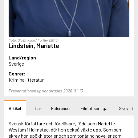
Aciman, André
Ackebo, Lena
Acker, Kathy
Ackroyd, Peter
Adam de la Halle
Adamov, Arthur
Foto: Ola Erikson / Forflex (2016)
Adams, Douglas
Lindstein, Mariette
Adams, Herbert
Adams, Jane
Land/region:
Adams, Richard
Sverige
Adbåge, Emma
Genrer:
Adbåge, Lisen
Kriminallitteratur
Adelborg, Ottilia
Adichie, Chimamanda Ngozi
Presentationen uppdaterades 2026-01-13
Adiga, Aravind
Adler-Olsen, Jussi
Adlerbeth, Gudmund Jöran
Artikel
Titlar
Referenser
Filmatiseringar
Skriv ut
Adnan, Etel
Adolfsson, Eva
Adolfsson, Evert
Svensk författare och föreläsare, född som Mariette
Adolfsson, Gunnar
Westam i Halmstad, där hon också växte upp. Som barn
Adolfsson, Josefine
skrev hon spökhistorier och som tonåring noveller som