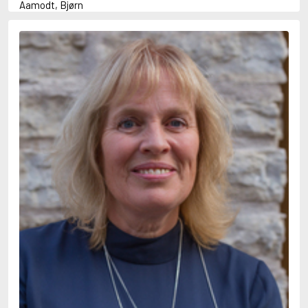
Aamodt, Bjørn
Abani, Christopher
Abbey, Kieran
Abbot, Anthony
Abbott, John
Abbott, Megan
Abdel-Fattah, Randa
Abdolah, Kader
Abé, Kobo
Abedi, Isabel
Abele, Inga
Abgarjan, Narine
Abish, Walter
Aboulela, Leila
Abrahams, Peter (f. 1919)
Abrahams, Peter (f. 1947)
Abrahamson, Emmy
Abse, Dannie
Abu-Jaber, Diana
Abulhawa, Susan
Aburas, Lone
Achebe, Chinua
Achmatova, Anna