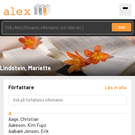
Sök
Lindstein, Mariette
Författare
Läs in alla
A
Aage, Christian
Aakeson, Kim Fupz
Aalbæk Jensen, Erik