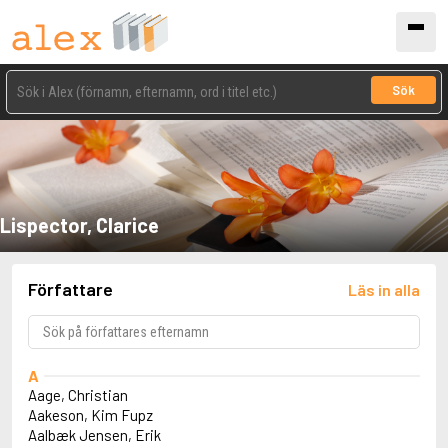
Sök
Lispector, Clarice
Författare
Läs in alla
A
Aage, Christian
Aakeson, Kim Fupz
Aalbæk Jensen, Erik