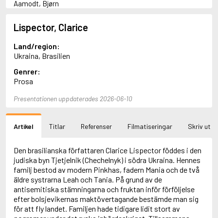
Aamodt, Bjørn
Abani, Christopher
Abbey, Kieran
Lispector, Clarice
Abbot, Anthony
Abbott, John
Land/region:
Abbott, Megan
Ukraina, Brasilien
Abdel-Fattah, Randa
Genrer:
Abdolah, Kader
Prosa
Abé, Kobo
Abedi, Isabel
Presentationen uppdaterades 2026-06-10
Abele, Inga
Abgarjan, Narine
Abish, Walter
Artikel
Titlar
Referenser
Filmatiseringar
Skriv ut
Aboulela, Leila
Abrahams, Peter (f. 1919)
Abrahams, Peter (f. 1947)
Den brasilianska författaren Clarice Lispector föddes i den
Abrahamson, Emmy
judiska byn Tjetjelnik (Chechelnyk) i södra Ukraina. Hennes
Abse, Dannie
familj bestod av modern Pinkhas, fadern Mania och de två
Abu-Jaber, Diana
äldre systrarna Leah och Tania. På grund av de
Abulhawa, Susan
antisemitiska stämningarna och fruktan inför förföljelse
Aburas, Lone
efter bolsjevikernas maktövertagande bestämde man sig
Achebe, Chinua
för att fly landet. Familjen hade tidigare lidit stort av
Achmatova, Anna