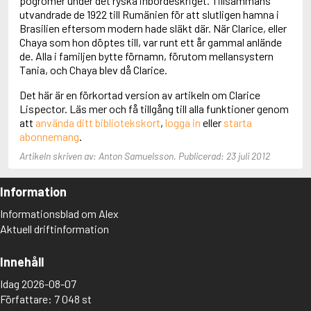
pogromer under det ryska inbördeskriget. Tillsammans
Aciman, André
utvandrade de 1922 till Rumänien för att slutligen hamna i
Ackebo, Lena
Brasilien eftersom modern hade släkt där. När Clarice, eller
Acker, Kathy
Chaya som hon döptes till, var runt ett år gammal anlände
Ackroyd, Peter
de. Alla i familjen bytte förnamn, förutom mellansystern
Adam de la Halle
Tania, och Chaya blev då Clarice.
Adamov, Arthur
Det här är en förkortad version av artikeln om Clarice
Adams, Douglas
Lispector. Läs mer och få tillgång till alla funktioner genom
Adams, Herbert
att
använda ditt bibliotekskort
,
logga in
eller
starta
Adams, Jane
abonnemang
.
Adams, Richard
Adbåge, Emma
Artikeln skriven av: Anton Samuelsson. Publicerad: 23 juli 2012
Adbåge, Lisen
Adelborg, Ottilia
Information
Adichie, Chimamanda Ngozi
Adiga, Aravind
Informationsblad om Alex
Adler-Olsen, Jussi
Aktuell driftinformation
Adlerbeth, Gudmund Jöran
Adnan, Etel
Innehåll
Adolfsson, Eva
Adolfsson, Evert
Idag 2026-08-07
Adolfsson, Gunnar
Författare: 7 048 st
Adolfsson, Josefine