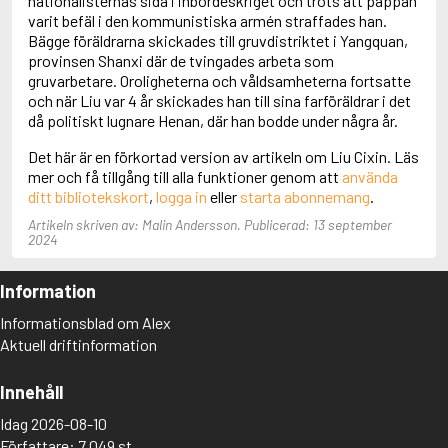
nationalisternas sida i inbördeskriget och trots att pappan
Aciman, André
varit befäl i den kommunistiska armén straffades han.
Ackebo, Lena
Bägge föräldrarna skickades till gruvdistriktet i Yangquan,
Acker, Kathy
provinsen Shanxi där de tvingades arbeta som
Ackroyd, Peter
gruvarbetare. Oroligheterna och våldsamheterna fortsatte
Adam de la Halle
och när Liu var 4 år skickades han till sina farföräldrar i det
Adamov, Arthur
då politiskt lugnare Henan, där han bodde under några år.
Adams, Douglas
Det här är en förkortad version av artikeln om Liu Cixin. Läs
Adams, Herbert
mer och få tillgång till alla funktioner genom att
använda
Adams, Jane
ditt bibliotekskort
,
logga in
eller
starta abonnemang
.
Adams, Richard
Adbåge, Emma
Artikeln skriven av: Malin Andersson. Publicerad: 13 september
Adbåge, Lisen
2024
Adelborg, Ottilia
Adichie, Chimamanda Ngozi
Information
Adiga, Aravind
Adler-Olsen, Jussi
Informationsblad om Alex
Adlerbeth, Gudmund Jöran
Aktuell driftinformation
Adnan, Etel
Adolfsson, Eva
Innehåll
Adolfsson, Evert
Adolfsson, Gunnar
Idag 2026-08-10
Adolfsson, Josefine
Författare: 7 049 st