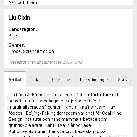
Aamodt, Bjørn
Abani, Christopher
Abbey, Kieran
Liu Cixin
Abbot, Anthony
Abbott, John
Land/region:
Abbott, Megan
Kina
Abdel-Fattah, Randa
Genrer:
Abdolah, Kader
Prosa, Science fiction
Abé, Kobo
Abedi, Isabel
Presentationen uppdaterades 2025-12-12
Abele, Inga
Abgarjan, Narine
Abish, Walter
Artikel
Titlar
Referenser
Filmatiseringar
Skriv ut
Aboulela, Leila
Abrahams, Peter (f. 1919)
Abrahams, Peter (f. 1947)
Liu Cixin är Kinas meste science fiction-författare och
Abrahamson, Emmy
hans litterära framgångar har gjort den tidigare
Abse, Dannie
marginaliserade sf-genren i Kina till mainstream. Han
Abu-Jaber, Diana
föddes i Beijing/Peking där fadern var chef för Coal Mine
Abulhawa, Susan
Design Institute och hans mamma arbetade som
Aburas, Lone
grundskolelärare. När Liu var 3 år började
Achebe, Chinua
Kulturrevolutionen. Hans farbror hade slagits på
Achmatova, Anna