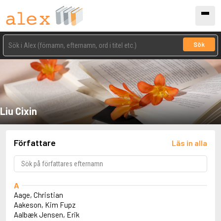
Sök
Liu Cixin
Författare
Läs in alla
A
Aage, Christian
Aakeson, Kim Fupz
Aalbæk Jensen, Erik