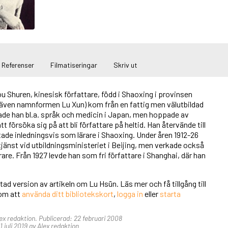
Referenser
Filmatiseringar
Skriv ut
 Shuren, kinesisk författare, född i Shaoxing i provinsen
(även namnformen Lu Xun) kom från en fattig men välutbildad
rade han bl.a. språk och medicin i Japan, men hoppade av
tt försöka sig på att bli författare på heltid. Han återvände till
ade inledningsvis som lärare i Shaoxing. Under åren 1912-26
tjänst vid utbildningsministeriet i Beijing, men verkade också
are. Från 1927 levde han som fri författare i Shanghai, där han
tad version av artikeln om Lu Hsün. Läs mer och få tillgång till
nom att
använda ditt bibliotekskort
,
logga in
eller
starta
lex redaktion. Publicerad: 22 februari 2008
juli 2019 av Alex redaktion