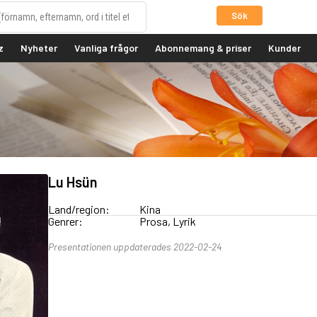
Sök
z
Nyheter
Vanliga frågor
Abonnemang & priser
Kunder
Lu Hsün
Land/region:
Kina
Genrer:
Prosa, Lyrik
Presentationen uppdaterades 2022-02-24