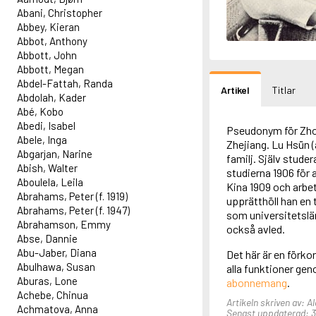
Abani, Christopher
Abbey, Kieran
Abbot, Anthony
Abbott, John
Abbott, Megan
Abdel-Fattah, Randa
Artikel
Titlar
Abdolah, Kader
Abé, Kobo
Abedi, Isabel
Pseudonym för Zhou
Abele, Inga
Zhejiang. Lu Hsün 
Abgarjan, Narine
familj. Själv stude
Abish, Walter
studierna 1906 för a
Aboulela, Leila
Kina 1909 och arbet
Abrahams, Peter (f. 1919)
upprätthöll han en 
Abrahams, Peter (f. 1947)
som universitetslär
Abrahamson, Emmy
också avled.
Abse, Dannie
Abu-Jaber, Diana
Det här är en förkor
Abulhawa, Susan
alla funktioner ge
Aburas, Lone
abonnemang
.
Achebe, Chinua
Artikeln skriven av: A
Achmatova, Anna
Senast uppdaterad: 31 