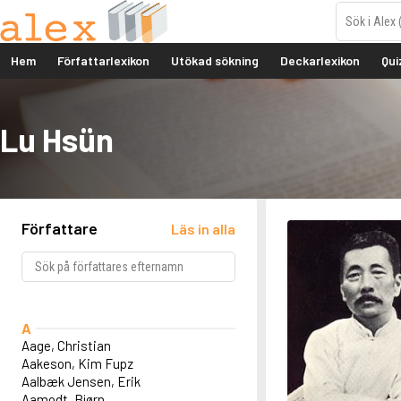
Hem
Författarlexikon
Utökad sökning
Deckarlexikon
Qui
Lu Hsün
Författare
Läs in alla
A
Aage, Christian
Aakeson, Kim Fupz
Aalbæk Jensen, Erik
Aamodt, Bjørn