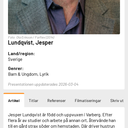
Aciman, André
Ackebo, Lena
Acker, Kathy
Ackroyd, Peter
Adam de la Halle
Adamov, Arthur
Foto: Ola Erikson / Forflex (2014)
Adams, Douglas
Lundqvist, Jesper
Adams, Herbert
Adams, Jane
Land/region:
Adams, Richard
Sverige
Adbåge, Emma
Genrer:
Adbåge, Lisen
Barn & Ungdom, Lyrik
Adelborg, Ottilia
Adichie, Chimamanda Ngozi
Presentationen uppdaterades 2026-03-04
Adiga, Aravind
Adler-Olsen, Jussi
Adlerbeth, Gudmund Jöran
Artikel
Titlar
Referenser
Filmatiseringar
Skriv ut
Adnan, Etel
Adolfsson, Eva
Adolfsson, Evert
Jesper Lundqvist är född och uppvuxen i Varberg. Efter
Adolfsson, Gunnar
flera år av studier och arbete på annan ort, återvände han
Adolfsson, Josefine
till en gård strax söder om hemstaden. Där driver hustrun