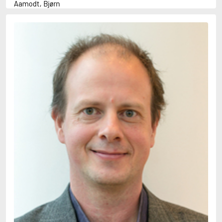
Aamodt, Bjørn
Abani, Christopher
Abbey, Kieran
Abbot, Anthony
Abbott, John
Abbott, Megan
Abdel-Fattah, Randa
Abdolah, Kader
Abé, Kobo
Abedi, Isabel
Abele, Inga
Abgarjan, Narine
Abish, Walter
Aboulela, Leila
Abrahams, Peter (f. 1919)
Abrahams, Peter (f. 1947)
Abrahamson, Emmy
Abse, Dannie
Abu-Jaber, Diana
Abulhawa, Susan
Aburas, Lone
Achebe, Chinua
Achmatova, Anna