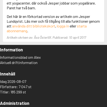
Adolfsson, Maria
ett yogacenter, där också Jesper jobbar som yogalärare.
Adolphsen, Peter
Paret har två barn.
Det här är en förkortad version av artikeln om Jesper
Lundqvist. Läs mer och få tillgång till alla funktioner genom
att
använda ditt bibliotekskort
,
logga in
eller
starta
abonnemang
.
Artikeln skriven av: Åsa Österlöf. Publicerad: 10 april 2017
Information
Informationsblad om Alex
Aktuell driftinformation
Innehåll
Idag 2026-08-07
Författare: 7 047 st
Titlar: 185 299 st
Administration