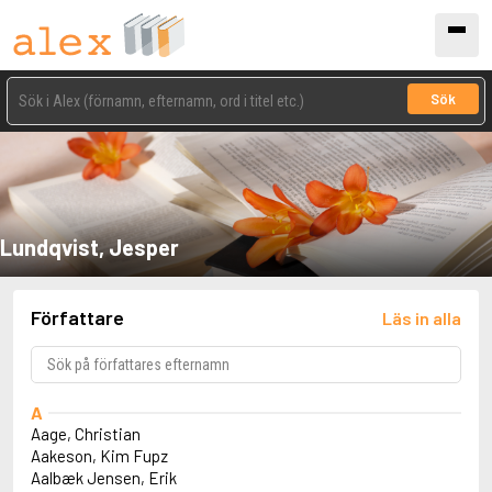
Sök
Lundqvist, Jesper
Författare
Läs in alla
A
Aage, Christian
Aakeson, Kim Fupz
Aalbæk Jensen, Erik