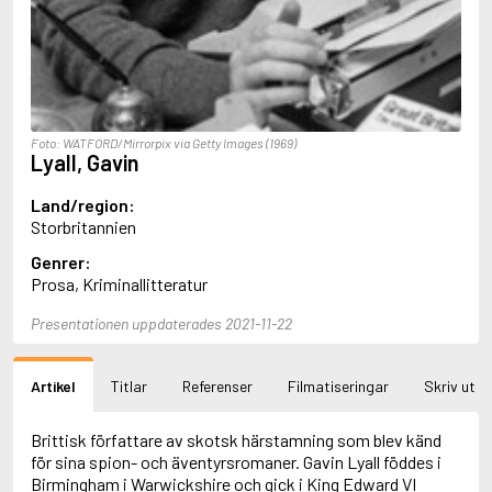
Aciman, André
Ackebo, Lena
Acker, Kathy
Ackroyd, Peter
Adam de la Halle
Adamov, Arthur
Foto: WATFORD/Mirrorpix via Getty Images (1969)
Adams, Douglas
Lyall, Gavin
Adams, Herbert
Adams, Jane
Land/region:
Adams, Richard
Storbritannien
Adbåge, Emma
Genrer:
Adbåge, Lisen
Prosa, Kriminallitteratur
Adelborg, Ottilia
Adichie, Chimamanda Ngozi
Presentationen uppdaterades 2021-11-22
Adiga, Aravind
Adler-Olsen, Jussi
Adlerbeth, Gudmund Jöran
Artikel
Titlar
Referenser
Filmatiseringar
Skriv ut
Adnan, Etel
Adolfsson, Eva
Adolfsson, Evert
Brittisk författare av skotsk härstamning som blev känd
Adolfsson, Gunnar
för sina spion- och äventyrsromaner. Gavin Lyall föddes i
Adolfsson, Josefine
Birmingham i Warwickshire och gick i King Edward VI