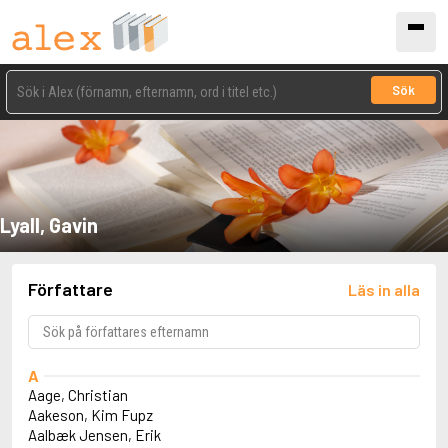
Sök
Lyall, Gavin
Författare
Läs in alla
A
Aage, Christian
Aakeson, Kim Fupz
Aalbæk Jensen, Erik