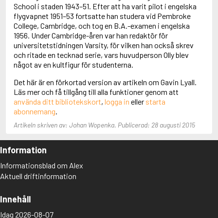
Adolfsson, Maria
School i staden 1943–51. Efter att ha varit pilot i engelska
Adolphsen, Peter
flygvapnet 1951–53 fortsatte han studera vid Pembroke
College, Cambridge, och tog en B.A.-examen i engelska
1956. Under Cambridge-åren var han redaktör för
universitetstidningen Varsity, för vilken han också skrev
och ritade en tecknad serie, vars huvudperson Olly blev
något av en kultfigur för studenterna.
Det här är en förkortad version av artikeln om Gavin Lyall.
Läs mer och få tillgång till alla funktioner genom att
använda ditt bibliotekskort
,
logga in
eller
starta
abonnemang
.
Artikeln skriven av: Johan Wopenka. Publicerad: 28 augusti 2015
Information
Informationsblad om Alex
Aktuell driftinformation
Innehåll
Idag 2026-08-07