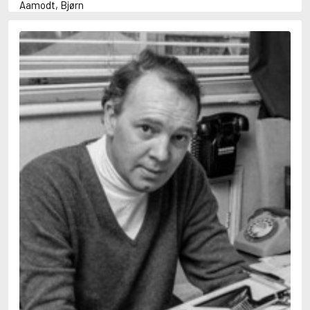
Aamodt, Bjørn
Abani, Christopher
Abbey, Kieran
Abbot, Anthony
Abbott, John
Abbott, Megan
Abdel-Fattah, Randa
Abdolah, Kader
Abé, Kobo
Abedi, Isabel
Abele, Inga
Abgarjan, Narine
Abish, Walter
Aboulela, Leila
Abrahams, Peter (f. 1919)
Abrahams, Peter (f. 1947)
Abrahamson, Emmy
Abse, Dannie
Abu-Jaber, Diana
Abulhawa, Susan
Aburas, Lone
Achebe, Chinua
Achmatova, Anna