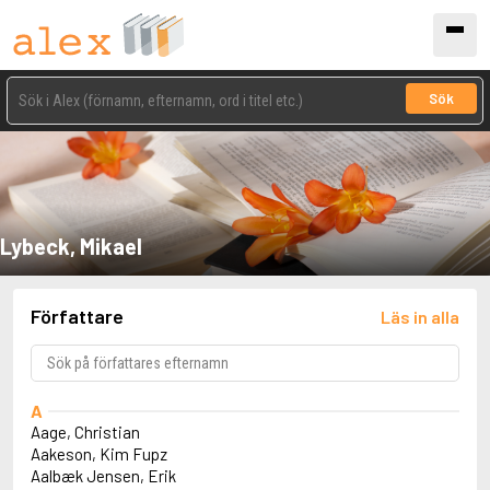
Sök
Lybeck, Mikael
Författare
Läs in alla
A
Aage, Christian
Aakeson, Kim Fupz
Aalbæk Jensen, Erik