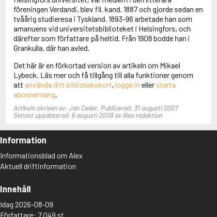
Adolfsson, Maria
föreningen Verdandi, blev fil. kand. 1887 och gjorde sedan en
Adolphsen, Peter
tvåårig studieresa i Tyskland. 1893-96 arbetade han som
amanuens vid universitetsbiblioteket i Helsingfors, och
därefter som författare på heltid. Från 1908 bodde han i
Grankulla, där han avled.
Det här är en förkortad version av artikeln om Mikael
Lybeck. Läs mer och få tillgång till alla funktioner genom
att
använda ditt bibliotekskort
,
logga in
eller
starta
abonnemang
.
Artikeln skriven av: Jan Ceder. Publicerad: 31 augusti 2007
Senast uppdaterad: 6 augusti 2008 av Alex redaktion
Information
Informationsblad om Alex
Aktuell driftinformation
Innehåll
Idag 2026-08-09
Författare: 7 049 st