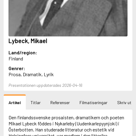
Aciman, André
Ackebo, Lena
Acker, Kathy
Ackroyd, Peter
Adam de la Halle
Adamov, Arthur
Lybeck, Mikael
Adams, Douglas
Adams, Herbert
Land/region:
Adams, Jane
Finland
Adams, Richard
Adbåge, Emma
Genrer:
Adbåge, Lisen
Prosa, Dramatik, Lyrik
Adelborg, Ottilia
Adichie, Chimamanda Ngozi
Presentationen uppdaterades 2026-04-16
Adiga, Aravind
Adler-Olsen, Jussi
Artikel
Titlar
Referenser
Filmatiseringar
Skriv ut
Adlerbeth, Gudmund Jöran
Adnan, Etel
Adolfsson, Eva
Den finlandssvenske prosaisten, dramatikern och poeten
Adolfsson, Evert
Mikael Lybeck föddes i Nykarleby (Uudenkarlepyynjoki) i
Adolfsson, Gunnar
Österbotten. Han studerade litteratur och estetik vid
Adolfsson, Josefine
Helsingfors universitet, var medlem i den litterära