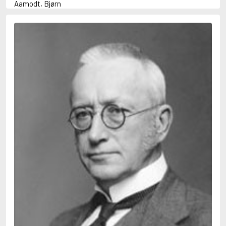
Aamodt, Bjørn
Abani, Christopher
Abbey, Kieran
Abbot, Anthony
Abbott, John
Abbott, Megan
Abdel-Fattah, Randa
Abdolah, Kader
Abé, Kobo
Abedi, Isabel
Abele, Inga
Abgarjan, Narine
Abish, Walter
Aboulela, Leila
Abrahams, Peter (f. 1919)
Abrahams, Peter (f. 1947)
Abrahamson, Emmy
Abse, Dannie
Abu-Jaber, Diana
Abulhawa, Susan
Aburas, Lone
Achebe, Chinua
Achmatova, Anna